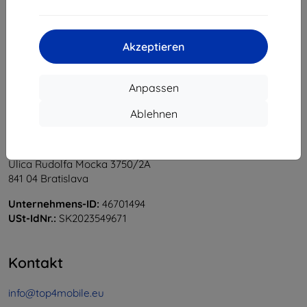
1
-
5
vom ganzen
5
.
«
1
»
Akzeptieren
Anpassen
Ablehnen
Shield-Sk s.r.o.
Ulica Rudolfa Mocka 3750/2A
841 04 Bratislava
Unternehmens-ID:
46701494
USt-IdNr.:
SK2023549671
Kontakt
info@top4mobile.eu