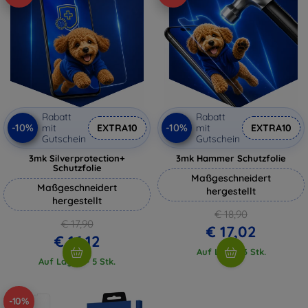
Rabatt
Rabatt
-10%
-10%
mit
EXTRA10
mit
EXTRA10
Gutschein
Gutschein
3mk Silverprotection+
3mk Hammer Schutzfolie
Schutzfolie
Maßgeschneidert
Maßgeschneidert
hergestellt
hergestellt
€ 18,90
€ 17,90
€ 17,02
€ 16,12
Auf Lager 3 Stk.
Auf Lager > 5 Stk.
-10%