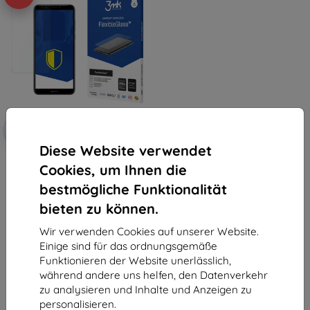
Rabatt
-10%
mit
EXTRA10
Gutschein
Diese Website verwendet
3MK FlexibleGlass Huawei Y7
Cookies, um Ihnen die
Prime 2018 Hybridglas
€ 9,90
bestmögliche Funktionalität
€ 8,92
bieten zu können.
Auf Lager 1 Stk.
Wir verwenden Cookies auf unserer Website.
Einige sind für das ordnungsgemäße
Funktionieren der Website unerlässlich,
während andere uns helfen, den Datenverkehr
zu analysieren und Inhalte und Anzeigen zu
personalisieren.