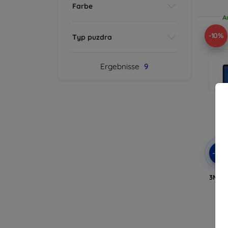
Farbe
A
-10%
Typ puzdra
Ergebnisse
9
-10
3MK F
A