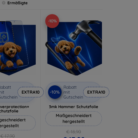
Ermäßigte
-10%
abatt
Rabatt
-10%
it
EXTRA10
mit
EXTRA10
utschein
Gutschein
lverprotection+
3mk Hammer Schutzfolie
chutzfolie
Maßgeschneidert
eschneidert
hergestellt
ergestellt
€ 18,90
€ 17,90