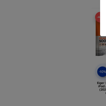
-44%
-10
Eiger
iPad 
(202