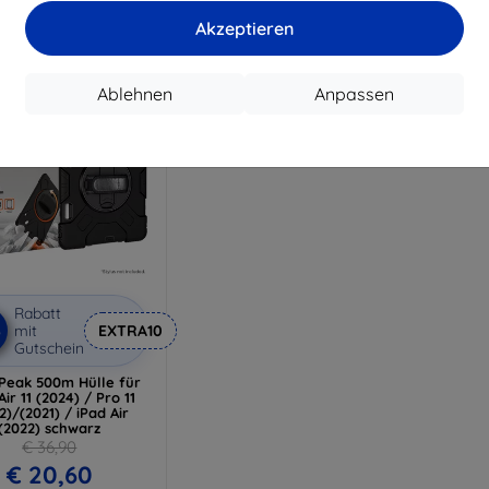
Auf 
Akzeptieren
Ablehnen
Anpassen
Rabatt
%
mit
EXTRA10
Gutschein
 Peak 500m Hülle für
Air 11 (2024) / Pro 11
2)/(2021) / iPad Air
(2022) schwarz
€ 36,90
€ 20,60