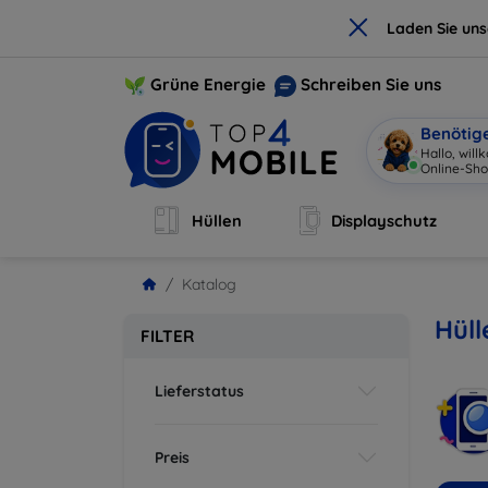
×
Laden Sie un
Grüne Energie
Schreiben Sie uns
Benötig
Hallo, wil
Online-Sho
Hüllen
Displayschutz
Katalog
Hüll
FILTER
Lieferstatus
Preis