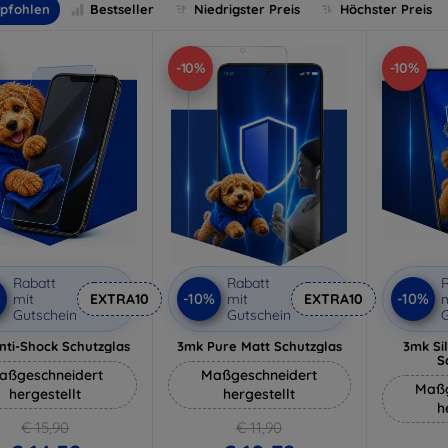
pfohlen
Bestseller
Niedrigster Preis
Höchster Preis
-10%
-10%
Rabatt
Rabatt
R
%
-10%
-10%
mit
EXTRA10
mit
EXTRA10
m
Gutschein
Gutschein
G
nti-Shock Schutzglas
3mk Pure Matt Schutzglas
3mk Si
S
aßgeschneidert
Maßgeschneidert
Maßg
hergestellt
hergestellt
h
€ 15,90
€ 11,90