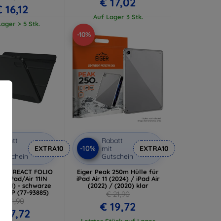
€ 17,02
€ 16,12
Auf Lager 3 Stk.
ager > 5 Stk.
-10%
abatt
Rabatt
-10%
it
EXTRA10
mit
EXTRA10
utschein
Gutschein
 OB REACT FOLIO
Eiger Peak 250m Hülle für
le iPad/Air 11IN
iPad Air 11 (2024) / iPad Air
 GEN) - schwarze
(2022) / (2020) klar
 PROP (77-93885)
€ 21,90
€ 41,90
€ 19,72
 37,72
Letztes Stück auf Lager