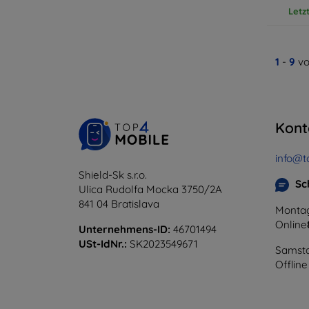
Letz
1
-
9
vo
Kont
info@t
Shield-Sk s.r.o.
Sc
Ulica Rudolfa Mocka 3750/2A
841 04 Bratislava
Montag
Online
Unternehmens-ID:
46701494
USt-IdNr.:
SK2023549671
Samsta
Offline