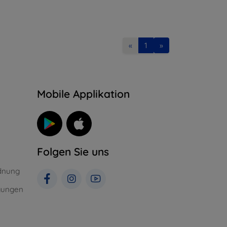
«
1
»
n
Mobile Applikation
Folgen Sie uns
dnung
gungen