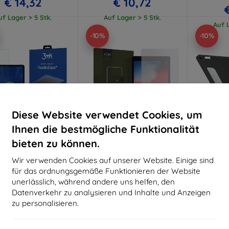
€ 14,32
€ 10,72
uf Lager > 5 Stk.
Auf Lager > 5 Stk.
Auf L
-10%
-10%
Diese Website verwendet Cookies, um
Ihnen die bestmögliche Funktionalität
bieten zu können.
Rabatt
Rabatt
R
%
-10%
-10%
mit
EXTRA10
mit
EXTRA10
m
Wir verwenden Cookies auf unserer Website. Einige sind
Gutschein
Gutschein
G
für das ordnungsgemäße Funktionieren der Website
lexibleGlass iPad Air
HOFI GLASS PRO+ IPAD AIR
Otterbox
unerlässlich, während andere uns helfen, den
Hybridglas
1/2/PRO 9.7 (23534568)
für App
Datenverkehr zu analysieren und Inhalte und Anzeigen
(M2/5/4
€ 14,90
€ 10,90
Hülle -
zu personalisieren.
€ 13,42
€ 9,80
€
uf Lager > 5 Stk.
Auf Lager > 5 Stk.