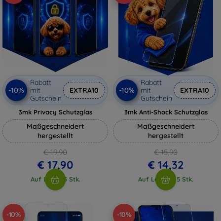
Rabatt
Rabatt
-10%
-10%
mit
EXTRA10
mit
EXTRA10
Gutschein
Gutschein
3mk Privacy Schutzglas
3mk Anti-Shock Schutzglas
Maßgeschneidert
Maßgeschneidert
hergestellt
hergestellt
€ 19,90
€ 15,90
€ 17,90
€ 14,32
Auf Lager 3 Stk.
Auf Lager > 5 Stk.
-10%
-10%