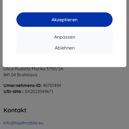
1
-
5
vom ganzen
5
.
«
1
»
Akzeptieren
Anpassen
Ablehnen
Shield-Sk s.r.o.
Ulica Rudolfa Mocka 3750/2A
841 04 Bratislava
Unternehmens-ID:
46701494
USt-IdNr.:
SK2023549671
Kontakt
info@top4mobile.eu