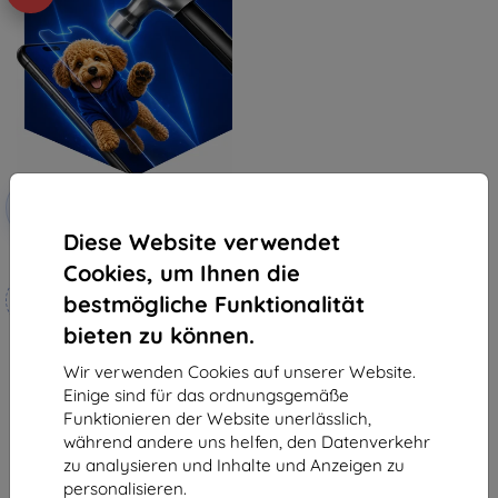
Rabatt
-10%
mit
EXTRA10
Gutschein
Diese Website verwendet
3mk Hammer Schutzfolie
Cookies, um Ihnen die
Maßgeschneidert
bestmögliche Funktionalität
hergestellt
bieten zu können.
€ 18,90
€ 17,02
Wir verwenden Cookies auf unserer Website.
Einige sind für das ordnungsgemäße
Auf Lager 4 Stk.
Funktionieren der Website unerlässlich,
während andere uns helfen, den Datenverkehr
zu analysieren und Inhalte und Anzeigen zu
personalisieren.