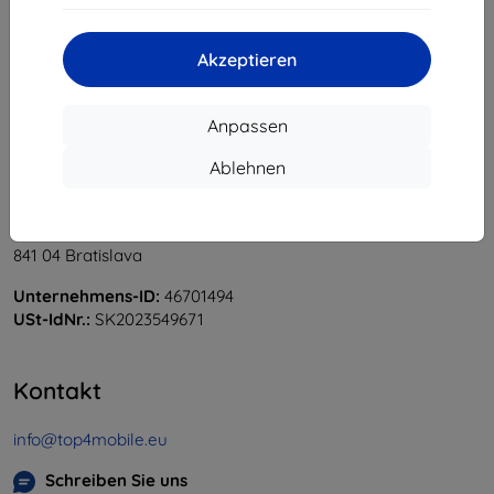
«
1
»
Akzeptieren
Anpassen
Ablehnen
Shield-Sk s.r.o.
Ulica Rudolfa Mocka 3750/2A
841 04 Bratislava
Unternehmens-ID:
46701494
USt-IdNr.:
SK2023549671
Kontakt
info@top4mobile.eu
Schreiben Sie uns