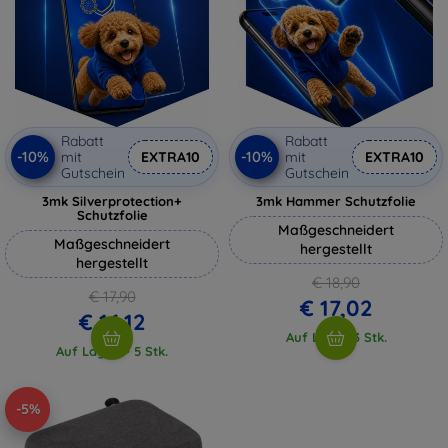
Rabatt
Rabatt
-10%
-10%
mit
EXTRA10
mit
EXTRA10
Gutschein
Gutschein
3mk Silverprotection+
3mk Hammer Schutzfolie
Schutzfolie
Maßgeschneidert
Maßgeschneidert
hergestellt
hergestellt
€ 18,90
€ 17,90
€ 17,02
€ 16,12
Auf Lager 3 Stk.
Auf Lager > 5 Stk.
-5%