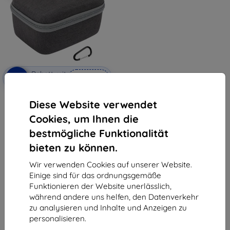
Rabatt mit
-5%
SMART5
Gutschein
Sunnylife Aufbewahrungstasche
Diese Website verwendet
für DJI Goggles 2 / Goggles 3
€ 23,90
Cookies, um Ihnen die
€ 22,70
bestmögliche Funktionalität
Auf Lager > 5 Stk.
bieten zu können.
Wir verwenden Cookies auf unserer Website.
Einige sind für das ordnungsgemäße
Funktionieren der Website unerlässlich,
während andere uns helfen, den Datenverkehr
zu analysieren und Inhalte und Anzeigen zu
personalisieren.
1
-
5
vom ganzen
5
.