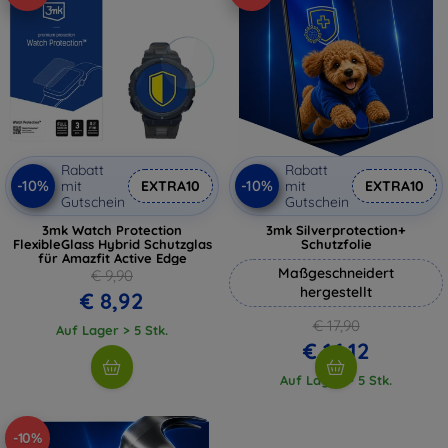
Rabatt
Rabatt
-10%
-10%
mit
EXTRA10
mit
EXTRA10
Gutschein
Gutschein
3mk Watch Protection
3mk Silverprotection+
FlexibleGlass Hybrid Schutzglas
Schutzfolie
für Amazfit Active Edge
Maßgeschneidert
€ 9,90
hergestellt
€ 8,92
€ 17,90
Auf Lager > 5 Stk.
€ 16,12
Auf Lager > 5 Stk.
-10%