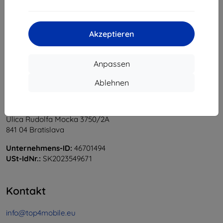
1
-
5
vom ganzen
5
.
«
1
»
Akzeptieren
Anpassen
Ablehnen
Shield-Sk s.r.o.
Ulica Rudolfa Mocka 3750/2A
841 04 Bratislava
Unternehmens-ID:
46701494
USt-IdNr.:
SK2023549671
Kontakt
info@top4mobile.eu