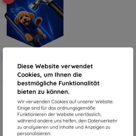
Rabatt
-10%
mit
EXTRA10
Gutschein
Diese Website verwendet
3mk Hammer Schutzfolie
Cookies, um Ihnen die
Maßgeschneidert
bestmögliche Funktionalität
hergestellt
bieten zu können.
€ 18,90
€ 17,02
Wir verwenden Cookies auf unserer Website.
Einige sind für das ordnungsgemäße
Auf Lager 3 Stk.
Funktionieren der Website unerlässlich,
während andere uns helfen, den Datenverkehr
zu analysieren und Inhalte und Anzeigen zu
personalisieren.