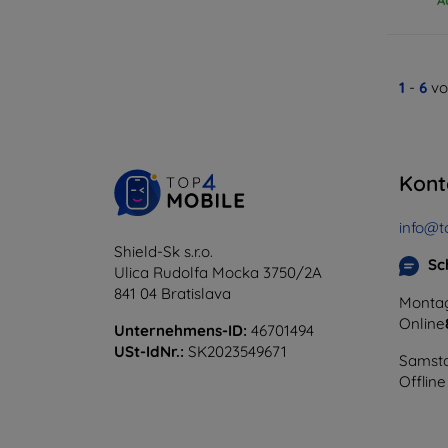
1
-
6
vo
Kont
info@t
Shield-Sk s.r.o.
Sc
Ulica Rudolfa Mocka 3750/2A
841 04 Bratislava
Montag
Online
Unternehmens-ID:
46701494
USt-IdNr.:
SK2023549671
Samsta
Offline