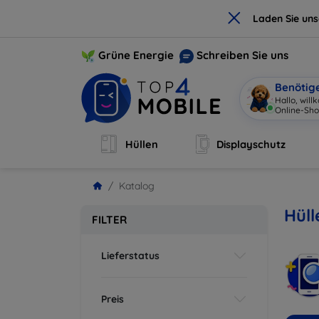
×
Laden Sie un
Grüne Energie
Schreiben Sie uns
Benötig
Hallo, wil
Online-Sho
Hüllen
Displayschutz
Katalog
Hüll
FILTER
Lieferstatus
Preis