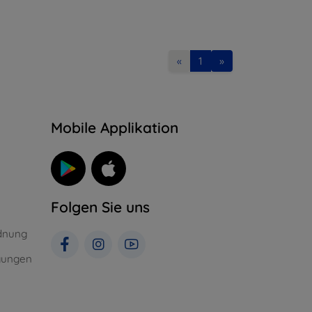
«
1
»
n
Mobile Applikation
Folgen Sie uns
dnung
gungen