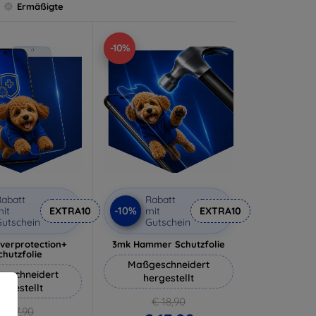
Ermäßigte
-10%
abatt
Rabatt
-10%
it
EXTRA10
mit
EXTRA10
utschein
Gutschein
lverprotection+
3mk Hammer Schutzfolie
chutzfolie
Maßgeschneidert
eschneidert
hergestellt
ergestellt
€ 18,90
€ 17,90