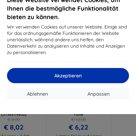
€ 14,32
€ 10,72
Ihnen die bestmögliche Funktionalität
uf Lager > 5 Stk.
Auf Lager > 5 Stk.
Auf L
bieten zu können.
-52%
Wir verwenden Cookies auf unserer Website. Einige sind
für das ordnungsgemäße Funktionieren der Website
unerlässlich, während andere uns helfen, den
Datenverkehr zu analysieren und Inhalte und Anzeigen
zu personalisieren.
Akzeptieren
Rabatt
Rabatt
%
-10%
mit
EXTRA10
mit
EXTRA10
Ablehnen
Anpassen
Gutschein
Gutschein
ical Field Notes für
3MK ARC+ Folie Infinix Hot
ix Hot 40 Pro schwarz
40/Hot 40 Pro Fullscreen
(57983119852)
Folie
€ 8,90
€ 12,90
€ 8,02
€ 6,22
uf Lager > 5 Stk.
Letztes Stück auf Lager