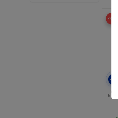
A
-10%
-10
Tact
Infin
A