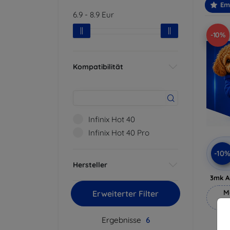
Em
6.9
-
8.9
Eur
-10%
Kompatibilität
Infinix Hot 40
Infinix Hot 40 Pro
-10
Hersteller
3mk A
M
Erweiterter Filter
Ergebnisse
6