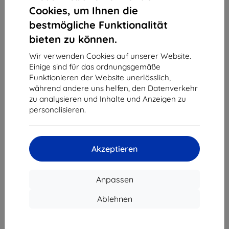
1
-
4
vom ganzen
4
.
Cookies, um Ihnen die
bestmögliche Funktionalität
«
1
»
bieten zu können.
Wir verwenden Cookies auf unserer Website.
Einige sind für das ordnungsgemäße
Funktionieren der Website unerlässlich,
während andere uns helfen, den Datenverkehr
zu analysieren und Inhalte und Anzeigen zu
personalisieren.
Shield-Sk s.r.o.
Ulica Rudolfa Mocka 3750/2A
841 04 Bratislava
Akzeptieren
Unternehmens-ID:
46701494
USt-IdNr.:
SK2023549671
Anpassen
Kontakt
Ablehnen
info@top4mobile.eu