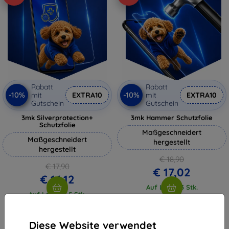
Rabatt
Rabatt
-10%
-10%
mit
EXTRA10
mit
EXTRA10
Gutschein
Gutschein
3mk Silverprotection+
3mk Hammer Schutzfolie
Schutzfolie
Maßgeschneidert
Maßgeschneidert
hergestellt
hergestellt
€ 18,90
€ 17,90
€ 17,02
€ 16,12
Auf Lager 3 Stk.
Auf Lager > 5 Stk.
Diese Website verwendet