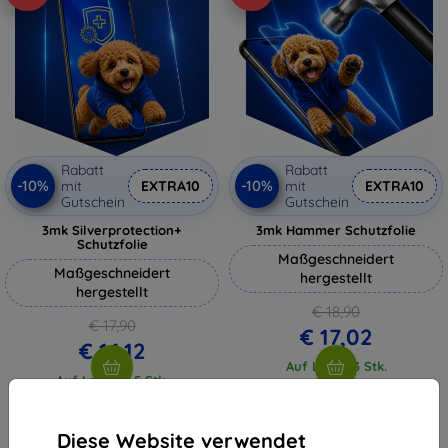
Rabatt
Rabatt
-10%
-10%
mit
EXTRA10
mit
EXTRA10
Gutschein
Gutschein
3mk Silverprotection+
3mk Hammer Schutzfolie
Schutzfolie
Maßgeschneidert
Maßgeschneidert
hergestellt
hergestellt
€ 18,90
€ 17,90
€ 17,02
€ 16,12
Auf Lager 3 Stk.
Auf Lager > 5 Stk.
Diese Website verwendet