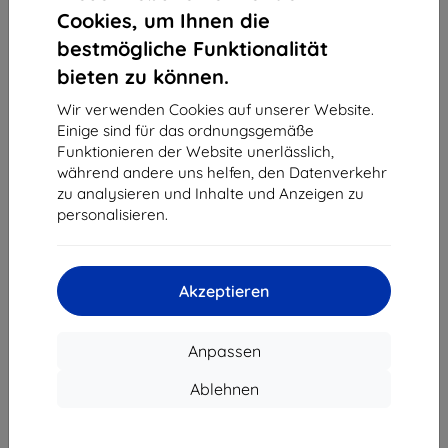
1
-
4
vom ganzen
4
.
Cookies, um Ihnen die
bestmögliche Funktionalität
«
1
»
bieten zu können.
Wir verwenden Cookies auf unserer Website.
Einige sind für das ordnungsgemäße
Funktionieren der Website unerlässlich,
während andere uns helfen, den Datenverkehr
zu analysieren und Inhalte und Anzeigen zu
personalisieren.
Shield-Sk s.r.o.
Ulica Rudolfa Mocka 3750/2A
841 04 Bratislava
Akzeptieren
Unternehmens-ID:
46701494
USt-IdNr.:
SK2023549671
Anpassen
Kontakt
Ablehnen
info@top4mobile.eu