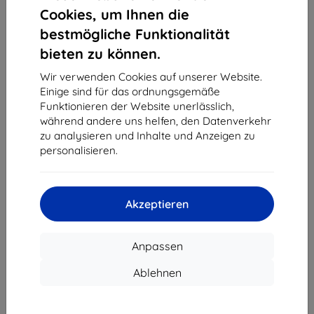
1
-
4
vom ganzen
4
.
Cookies, um Ihnen die
bestmögliche Funktionalität
«
1
»
bieten zu können.
Wir verwenden Cookies auf unserer Website.
Einige sind für das ordnungsgemäße
Funktionieren der Website unerlässlich,
während andere uns helfen, den Datenverkehr
zu analysieren und Inhalte und Anzeigen zu
personalisieren.
Shield-Sk s.r.o.
Ulica Rudolfa Mocka 3750/2A
841 04 Bratislava
Akzeptieren
Unternehmens-ID:
46701494
USt-IdNr.:
SK2023549671
Anpassen
Kontakt
Ablehnen
info@top4mobile.eu