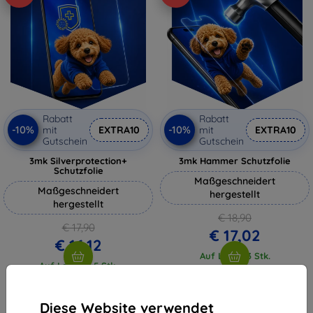
Rabatt
Rabatt
-10%
-10%
mit
EXTRA10
mit
EXTRA10
Gutschein
Gutschein
3mk Silverprotection+
3mk Hammer Schutzfolie
Schutzfolie
Maßgeschneidert
Maßgeschneidert
hergestellt
hergestellt
€ 18,90
€ 17,90
€ 17,02
€ 16,12
Auf Lager 3 Stk.
Auf Lager > 5 Stk.
Diese Website verwendet