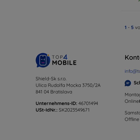
1
-
5
vo
Kont
info@t
Shield-Sk s.r.o.
Sc
Ulica Rudolfa Mocka 3750/2A
841 04 Bratislava
Montag
Online
Unternehmens-ID:
46701494
USt-IdNr.:
SK2023549671
Samsta
Offline