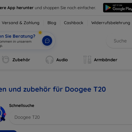
sere App herunter
und shoppen Sie noch einfacher.
Versand & Zahlung
Blog
Cashback
Widerrufsbelehrung
en Sie Beratung?
lkommen in unserem
p.
|
Zubehör
Audio
Armbänder
len und zubehör für Doogee T20
Schnellsuche
Doogee T20