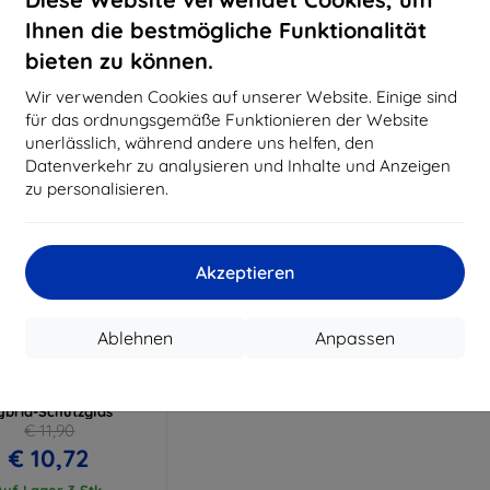
€ 14,32
€ 10,72
Ihnen die bestmögliche Funktionalität
uf Lager > 5 Stk.
Auf Lager > 5 Stk.
Auf L
bieten zu können.
Wir verwenden Cookies auf unserer Website. Einige sind
für das ordnungsgemäße Funktionieren der Website
unerlässlich, während andere uns helfen, den
Datenverkehr zu analysieren und Inhalte und Anzeigen
zu personalisieren.
Akzeptieren
Rabatt
%
mit
EXTRA10
Ablehnen
Anpassen
Gutschein
 FlexibleGlass Lite
 T20 bis 11" leichtes
ybrid-Schutzglas
€ 11,90
€ 10,72
Auf Lager 3 Stk.