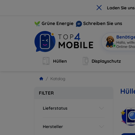
×
Laden Sie un
Grüne Energie
Schreiben Sie uns
Benötig
Hallo, wil
Online-Sho
Hüllen
Displayschutz
Katalog
Hül
FILTER
Lieferstatus
Hersteller