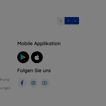
«
1
»
n
Mobile Applikation
Folgen Sie uns
dnung
gungen