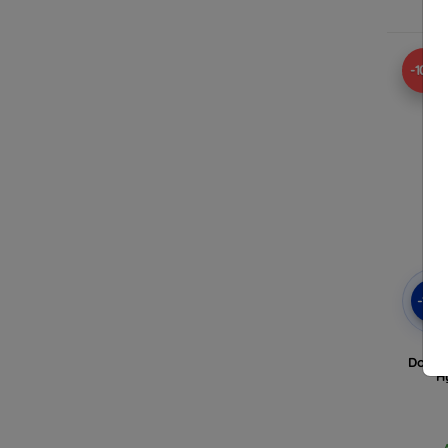
A
-10%
-10
3MK
Doogee
H