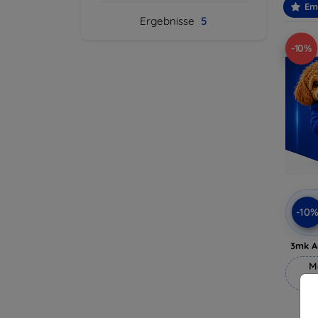
Em
Ergebnisse
5
-10%
-10
3mk A
M