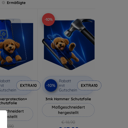
Ermäßigte
-10%
abatt
Rabatt
-10%
it
EXTRA10
mit
EXTRA10
utschein
Gutschein
lverprotection+
3mk Hammer Schutzfolie
chutzfolie
Maßgeschneidert
eschneidert
hergestellt
ergestellt
€ 18,90
€ 17,90