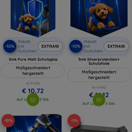
Rabatt
Rabatt
-10%
-10%
mit
EXTRA10
mit
EXTRA10
Gutschein
Gutschein
3mk Pure Matt Schutzglas
3mk Silverprotection+
Schutzfolie
Maßgeschneidert
Maßgeschneidert
hergestellt
hergestellt
€ 11,90
€ 17,90
€ 10,72
€ 16,12
Auf Lager > 5 Stk.
Auf Lager > 5 Stk.
-10%
-5%