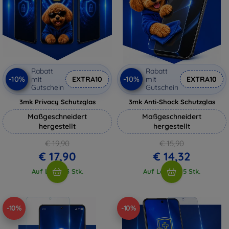
Rabatt
Rabatt
-10%
-10%
mit
EXTRA10
mit
EXTRA10
Gutschein
Gutschein
3mk Privacy Schutzglas
3mk Anti-Shock Schutzglas
Maßgeschneidert
Maßgeschneidert
hergestellt
hergestellt
€ 19,90
€ 15,90
€ 17,90
€ 14,32
Auf Lager 3 Stk.
Auf Lager > 5 Stk.
-10%
-10%