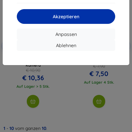
Akzeptieren
Anpassen
Rabatt mit
Rabatt mit
Ablehnen
-5%
-5%
SMART5
SMART5
Gutschein
Gutschein
Magnetischer Zwei-Klauen-
TELESIN Tasche für Kamera DJI
Adapter für DJI Action 4/3
ACTION 3/4
Kamera
€ 7,90
€ 10,90
€ 7,50
€ 10,36
Auf Lager 4 Stk.
Auf Lager > 5 Stk.
1
-
10
vom ganzen
10
.