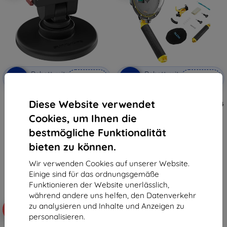
Rabatt mit
Rabatt mit
-5%
-5%
SMART5
SMART5
Gutschein
Gutschein
Verstellbare magnetische
Telesin wasserdichte
Diese Website verwendet
Sunnylife-Basis mit
Kuppelhalterung für DJI Action 4
Schnellverschluss-Adapter
/ 3
Cookies, um Ihnen die
€ 22,90
€ 42,90
€ 21,76
€ 38,86
bestmögliche Funktionalität
bieten zu können.
Auf Lager > 5 Stk.
Letztes Stück auf Lager
Wir verwenden Cookies auf unserer Website.
Einige sind für das ordnungsgemäße
Funktionieren der Website unerlässlich,
während andere uns helfen, den Datenverkehr
zu analysieren und Inhalte und Anzeigen zu
-5%
-5%
personalisieren.