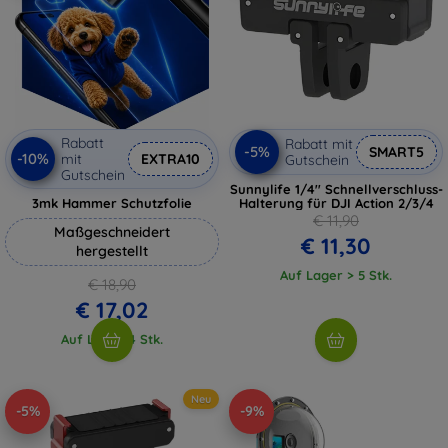
Rabatt
Rabatt mit
-5%
SMART5
-10%
mit
EXTRA10
Gutschein
Gutschein
Sunnylife 1/4'' Schnellverschluss-
3mk Hammer Schutzfolie
Halterung für DJI Action 2/3/4
€ 11,90
Maßgeschneidert
€ 11,30
hergestellt
Auf Lager > 5 Stk.
€ 18,90
€ 17,02
Auf Lager 4 Stk.
Neu
-5%
-9%