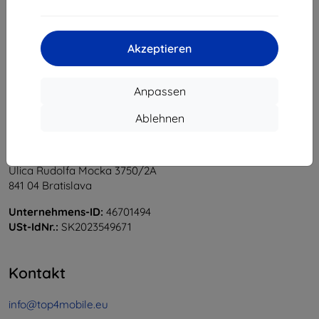
1
-
6
vom ganzen
6
.
«
1
»
Akzeptieren
Anpassen
Ablehnen
Shield-Sk s.r.o.
Ulica Rudolfa Mocka 3750/2A
841 04 Bratislava
Unternehmens-ID:
46701494
USt-IdNr.:
SK2023549671
Kontakt
info@top4mobile.eu