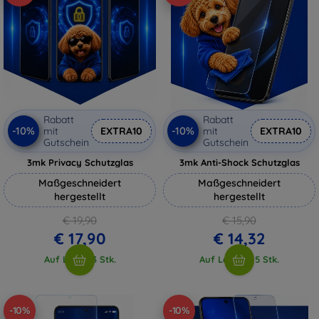
Rabatt
Rabatt
-10%
-10%
mit
EXTRA10
mit
EXTRA10
Gutschein
Gutschein
3mk Privacy Schutzglas
3mk Anti-Shock Schutzglas
Maßgeschneidert
Maßgeschneidert
hergestellt
hergestellt
€ 19,90
€ 15,90
€ 17,90
€ 14,32
Auf Lager 3 Stk.
Auf Lager > 5 Stk.
-10%
-10%