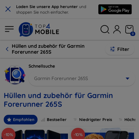
×
Laden Sie unsere App herunter
und
shoppen Sie noch einfacher.
0
Hüllen und zubehör für Garmin
Filter
Forerunner 265S
Schnellsuche
Garmin Forerunner 265S
Hüllen und zubehör für Garmin
Forerunner 265S
Empfohlen
Bestseller
Niedrigster Preis
Höchste
-10%
-10%