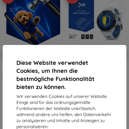
Rabatt
Rabatt
-10%
-10%
mit
EXTRA10
mit
EXTRA10
Gutschein
Gutschein
Diese Website verwendet
3mk Hammer Schutzfolie
3MK Folia ARC Garmin
Cookies, um Ihnen die
Forerunner 265S Fullscreen
Maßgeschneidert
Schutzfolie (5903108517676)
bestmögliche Funktionalität
€ 9,90
hergestellt
€ 8,92
bieten zu können.
€ 18,90
Auf Lager > 5 Stk.
€ 17,02
Wir verwenden Cookies auf unserer Website.
Einige sind für das ordnungsgemäße
Auf Lager 4 Stk.
Funktionieren der Website unerlässlich,
während andere uns helfen, den Datenverkehr
zu analysieren und Inhalte und Anzeigen zu
personalisieren.