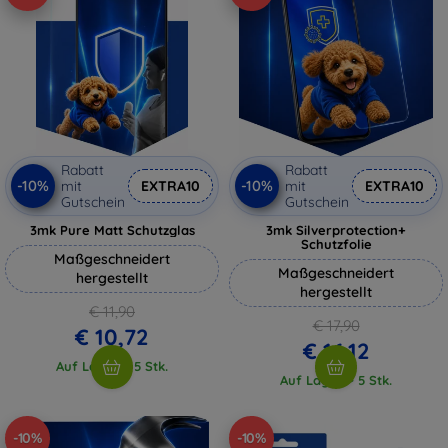
Rabatt
Rabatt
-10%
-10%
mit
EXTRA10
mit
EXTRA10
Gutschein
Gutschein
3mk Pure Matt Schutzglas
3mk Silverprotection+
Schutzfolie
Maßgeschneidert
Maßgeschneidert
hergestellt
hergestellt
€ 11,90
€ 17,90
€ 10,72
€ 16,12
Auf Lager > 5 Stk.
Auf Lager > 5 Stk.
-10%
-10%