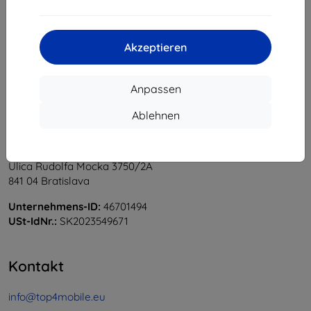
1
-
5
vom ganzen
5
.
«
1
»
Akzeptieren
Anpassen
Ablehnen
Shield-Sk s.r.o.
Ulica Rudolfa Mocka 3750/2A
841 04 Bratislava
Unternehmens-ID:
46701494
USt-IdNr.:
SK2023549671
Kontakt
info@top4mobile.eu