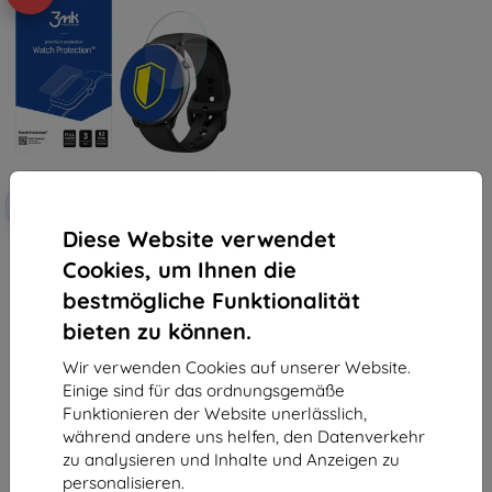
Rabatt
-10%
mit
EXTRA10
Gutschein
Diese Website verwendet
3MK Folia ARC Watch Amazfit
Cookies, um Ihnen die
GTR Mini Vollbild-Folie
(5903108523820)
bestmögliche Funktionalität
€ 9,90
€ 8,92
bieten zu können.
Auf Lager > 5 Stk.
Wir verwenden Cookies auf unserer Website.
Einige sind für das ordnungsgemäße
Funktionieren der Website unerlässlich,
während andere uns helfen, den Datenverkehr
zu analysieren und Inhalte und Anzeigen zu
personalisieren.