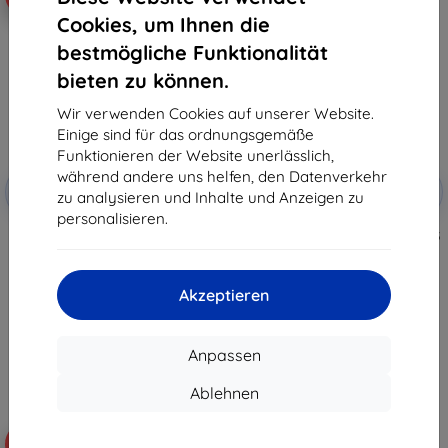
Cookies, um Ihnen die
bestmögliche Funktionalität
bieten zu können.
Wir verwenden Cookies auf unserer Website.
Einige sind für das ordnungsgemäße
Funktionieren der Website unerlässlich,
Rabatt
Rabatt
während andere uns helfen, den Datenverkehr
-10%
-10%
mit
EXTRA10
mit
EXTRA10
zu analysieren und Inhalte und Anzeigen zu
Gutschein
Gutschein
personalisieren.
Beline Case Silikonhülle Honor
Beline Silikonhülle Honor Magic5
Magic5 Lite blau
Lite rot
€ 7,90
€ 6,90
€ 7,10
€ 5,32
Akzeptieren
Auf Lager > 5 Stk.
Letztes Stück auf Lager
Anpassen
Ablehnen
-10%
-10%