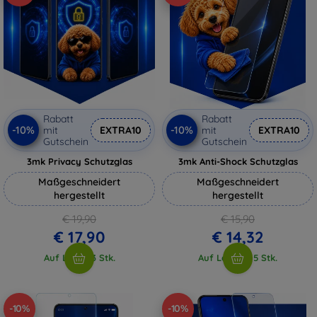
Rabatt
Rabatt
-10%
-10%
mit
EXTRA10
mit
EXTRA10
Gutschein
Gutschein
3mk Privacy Schutzglas
3mk Anti-Shock Schutzglas
Maßgeschneidert
Maßgeschneidert
hergestellt
hergestellt
€ 19,90
€ 15,90
€ 17,90
€ 14,32
Auf Lager 3 Stk.
Auf Lager > 5 Stk.
-10%
-10%