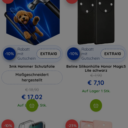
Rabatt
Rabatt
-10%
-10%
mit
EXTRA10
mit
EXTRA10
Gutschein
Gutschein
3mk Hammer Schutzfolie
Beline Silikonhülle Honor Magic5
Lite schwarz
Maßgeschneidert
€ 7,90
hergestellt
€ 7,10
€ 18,90
Auf Lager 1 Stk.
€ 17,02
Auf Lager 4 Stk.
-10%
-23%