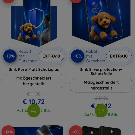
Rabatt
Rabatt
-10%
-10%
mit
EXTRA10
mit
EXTRA10
Gutschein
Gutschein
3mk Pure Matt Schutzglas
3mk Silverprotection+
Schutzfolie
Maßgeschneidert
Maßgeschneidert
hergestellt
hergestellt
€ 11,90
€ 17,90
€ 10,72
€ 16,12
Auf Lager > 5 Stk.
Auf Lager > 5 Stk.
-10%
-10%