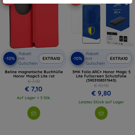
Rabatt
Rabatt
-10%
-10%
mit
EXTRA10
mit
EXTRA10
Gutschein
Gutschein
Beline magnetische Buchhülle
3MK Folia ARC+ Honor Magic 5
Honor Magic5 Lite rot
Lite Fullscreen Schutzfolie
(5903108517645)
€ 7,90
€ 10,90
€ 7,10
€ 9,80
Auf Lager > 5 Stk.
Letztes Stück auf Lager