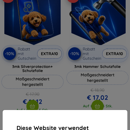
Rabatt
Rabatt
-10%
-10%
mit
EXTRA10
mit
EXTRA10
Gutschein
Gutschein
3mk Silverprotection+
3mk Hammer Schutzfolie
Schutzfolie
Maßgeschneidert
Maßgeschneidert
hergestellt
hergestellt
€ 18,90
€ 17,90
€ 17,02
€ 16,12
Auf Lager 3 Stk.
Auf Lager > 5 Stk.
Diese Website verwendet