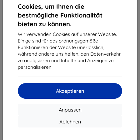
1
-
4
vom ganzen
4
.
Cookies, um Ihnen die
bestmögliche Funktionalität
«
1
»
bieten zu können.
Wir verwenden Cookies auf unserer Website.
Einige sind für das ordnungsgemäße
Funktionieren der Website unerlässlich,
während andere uns helfen, den Datenverkehr
zu analysieren und Inhalte und Anzeigen zu
personalisieren.
Shield-Sk s.r.o.
Ulica Rudolfa Mocka 3750/2A
841 04 Bratislava
Akzeptieren
Unternehmens-ID:
46701494
USt-IdNr.:
SK2023549671
Anpassen
Kontakt
Ablehnen
info@top4mobile.eu