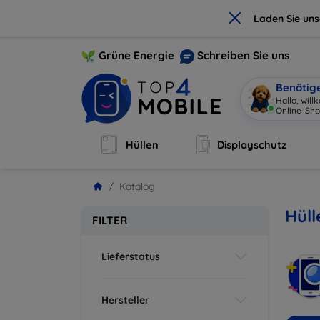
×
Laden Sie un
Grüne Energie
Schreiben Sie uns
Benötig
Hallo, wil
Online-Sho
Hüllen
Displayschutz
Katalog
Hüll
FILTER
Lieferstatus
Hersteller