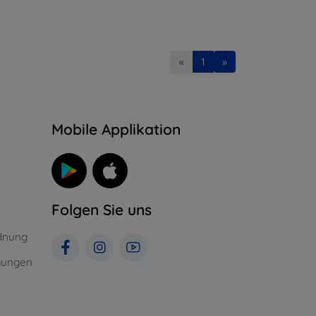
«
1
»
n
Mobile Applikation
Folgen Sie uns
dnung
gungen