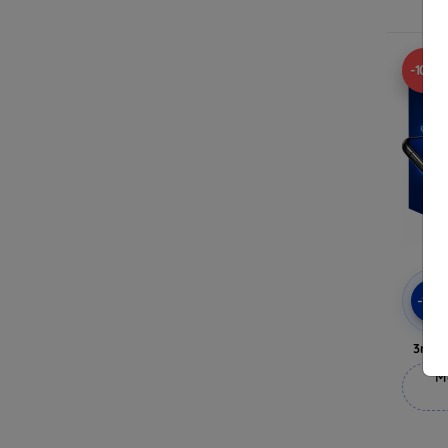
-10%
-10
3mk 
M