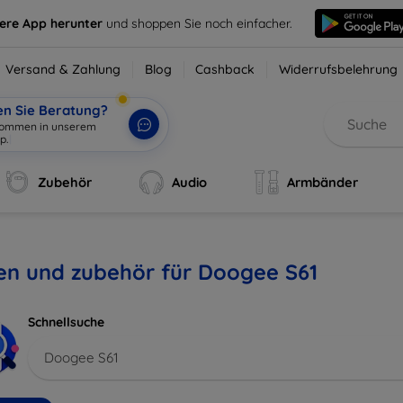
sere App herunter
und shoppen Sie noch einfacher.
Versand & Zahlung
Blog
Cashback
Widerrufsbelehrung
en Sie Beratung?
lkommen in unserem
p.
|
Zubehör
Audio
Armbänder
en und zubehör für Doogee S61
Schnellsuche
Doogee S61