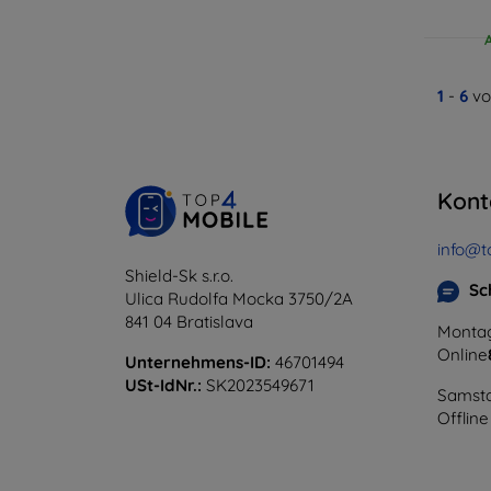
1
-
6
vo
Kont
info@t
Shield-Sk s.r.o.
Sc
Ulica Rudolfa Mocka 3750/2A
841 04 Bratislava
Montag
Online
Unternehmens-ID:
46701494
USt-IdNr.:
SK2023549671
Samsta
Offline