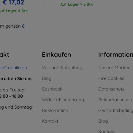
€ 17,02
Auf Lager > 5 Stk.
Auf Lager 4 Stk.
m ganzen
6
.
akt
Einkaufen
Informatio
op4mobile.eu
Versand & Zahlung
Unsere Marken
Blog
Ihre Cookies
hreiben Sie uns
Cashback
Datenschutz
 bis Freitag:
8:00 - 16:00
Widerrufsbelehrung
Reklamationsor
g und Sonntag:
Reklamation
Geschäftsbedin
Kontakt
Blog
Kontakt