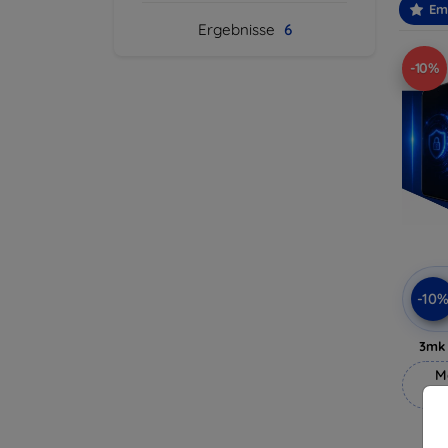
Em
Ergebnisse
6
-10%
-10
3mk 
M