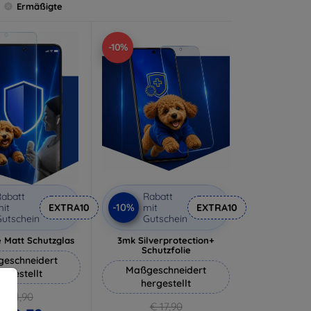
Ermäßigte
-10%
abatt
Rabatt
-10%
it
EXTRA10
mit
EXTRA10
utschein
Gutschein
 Matt Schutzglas
3mk Silverprotection+
Schutzfolie
eschneidert
Maßgeschneidert
ergestellt
hergestellt
€ 11,90
€ 17,90