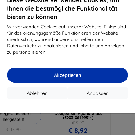
€ 17,90
€ 14,32
€
Ihnen die bestmögliche Funktionalität
Auf Lager 3 Stk.
Auf Lager > 5 Stk.
Auf L
bieten zu können.
-10%
Wir verwenden Cookies auf unserer Website. Einige sind
für das ordnungsgemäße Funktionieren der Website
unerlässlich, während andere uns helfen, den
Datenverkehr zu analysieren und Inhalte und Anzeigen
zu personalisieren.
Akzeptieren
Rabatt
Rabatt
%
-10%
mit
EXTRA10
mit
EXTRA10
Ablehnen
Anpassen
Gutschein
Gutschein
Hammer Schutzfolie
3MK FlexibleGlass
gehärtetes Schutzglas für
aßgeschneidert
Doogee S61 Hybrid Glass
(5903108499514)
hergestellt
€ 9,90
€ 8,92
€ 18,90