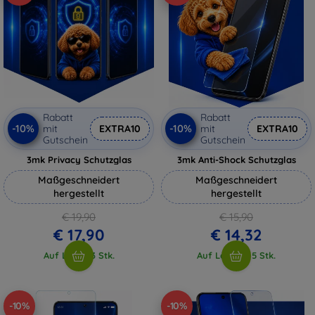
Rabatt
Rabatt
-10%
-10%
mit
EXTRA10
mit
EXTRA10
Gutschein
Gutschein
3mk Privacy Schutzglas
3mk Anti-Shock Schutzglas
Maßgeschneidert
Maßgeschneidert
hergestellt
hergestellt
€ 19,90
€ 15,90
€ 17,90
€ 14,32
Auf Lager 3 Stk.
Auf Lager > 5 Stk.
-10%
-10%