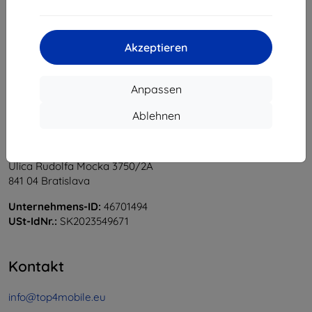
1
-
5
vom ganzen
5
.
«
1
»
Akzeptieren
Anpassen
Ablehnen
Shield-Sk s.r.o.
Ulica Rudolfa Mocka 3750/2A
841 04 Bratislava
Unternehmens-ID:
46701494
USt-IdNr.:
SK2023549671
Kontakt
info@top4mobile.eu