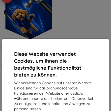
Rabatt
-10%
mit
EXTRA10
Gutschein
Diese Website verwendet
3mk Hammer Schutzfolie
Cookies, um Ihnen die
Maßgeschneidert
bestmögliche Funktionalität
hergestellt
bieten zu können.
€ 18,90
€ 17,02
Wir verwenden Cookies auf unserer Website.
Einige sind für das ordnungsgemäße
Auf Lager 4 Stk.
Funktionieren der Website unerlässlich,
während andere uns helfen, den Datenverkehr
zu analysieren und Inhalte und Anzeigen zu
personalisieren.