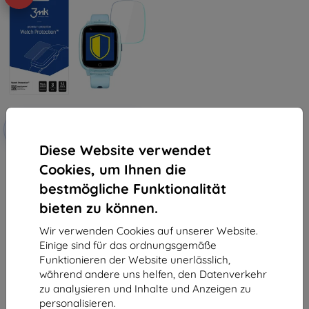
Rabatt
-10%
mit
EXTRA10
Gutschein
Diese Website verwendet
3MK Folia ARC Garett Kids Twin
Cookies, um Ihnen die
4G Watch Vollbild-Folie
€ 12,90
bestmögliche Funktionalität
€ 5,32
bieten zu können.
Letztes Stück auf Lager
Wir verwenden Cookies auf unserer Website.
Einige sind für das ordnungsgemäße
Funktionieren der Website unerlässlich,
während andere uns helfen, den Datenverkehr
zu analysieren und Inhalte und Anzeigen zu
personalisieren.