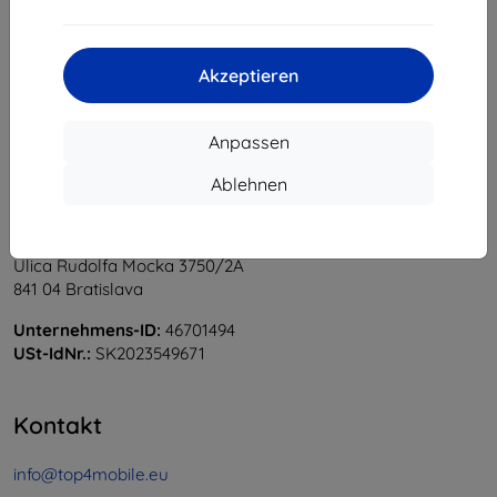
1
-
5
vom ganzen
5
.
«
1
»
Akzeptieren
Anpassen
Ablehnen
Shield-Sk s.r.o.
Ulica Rudolfa Mocka 3750/2A
841 04 Bratislava
Unternehmens-ID:
46701494
USt-IdNr.:
SK2023549671
Kontakt
info@top4mobile.eu