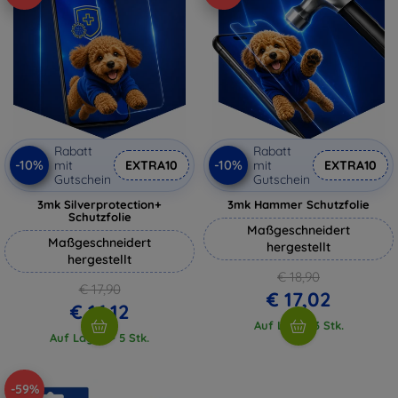
Rabatt
Rabatt
-10%
-10%
mit
EXTRA10
mit
EXTRA10
Gutschein
Gutschein
3mk Silverprotection+
3mk Hammer Schutzfolie
Schutzfolie
Maßgeschneidert
Maßgeschneidert
hergestellt
hergestellt
€ 18,90
€ 17,90
€ 17,02
€ 16,12
Auf Lager 3 Stk.
Auf Lager > 5 Stk.
-59%