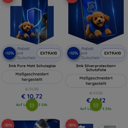
Rabatt
Rabatt
-10%
-10%
mit
EXTRA10
mit
EXTRA10
Gutschein
Gutschein
3mk Pure Matt Schutzglas
3mk Silverprotection+
Schutzfolie
Maßgeschneidert
Maßgeschneidert
hergestellt
hergestellt
€ 11,90
€ 17,90
€ 10,72
€ 16,12
Auf Lager > 5 Stk.
Auf Lager > 5 Stk.
-10%
-10%