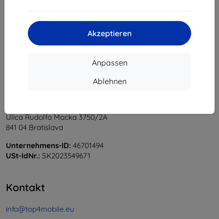
1
-
6
vom ganzen
6
.
«
1
»
Akzeptieren
Anpassen
Ablehnen
Shield-Sk s.r.o.
Ulica Rudolfa Mocka 3750/2A
841 04 Bratislava
Unternehmens-ID:
46701494
USt-IdNr.:
SK2023549671
Kontakt
info@top4mobile.eu