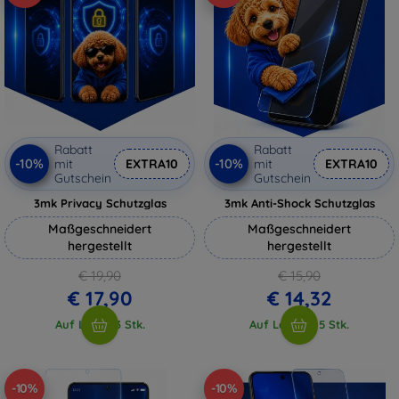
Rabatt
Rabatt
-10%
-10%
mit
EXTRA10
mit
EXTRA10
Gutschein
Gutschein
3mk Privacy Schutzglas
3mk Anti-Shock Schutzglas
Maßgeschneidert
Maßgeschneidert
hergestellt
hergestellt
€ 19,90
€ 15,90
€ 17,90
€ 14,32
Auf Lager 3 Stk.
Auf Lager > 5 Stk.
-10%
-10%