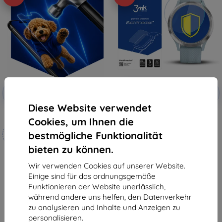
Rabatt
Rabatt
-10%
-10%
mit
EXTRA10
mit
EXTRA10
Gutschein
Gutschein
Diese Website verwendet
3mk Hammer Schutzfolie
3MK FlexibleGlass Watch Garmin
Cookies, um Ihnen die
Vivomove HR, Schutzglas
Maßgeschneidert
€ 9,90
bestmögliche Funktionalität
hergestellt
€ 8,92
bieten zu können.
€ 18,90
Auf Lager > 5 Stk.
€ 17,02
Wir verwenden Cookies auf unserer Website.
Einige sind für das ordnungsgemäße
Auf Lager 4 Stk.
Funktionieren der Website unerlässlich,
während andere uns helfen, den Datenverkehr
zu analysieren und Inhalte und Anzeigen zu
personalisieren.