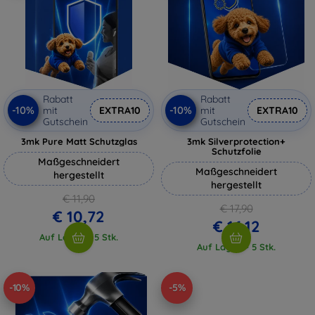
Rabatt
Rabatt
-10%
-10%
mit
EXTRA10
mit
EXTRA10
Gutschein
Gutschein
3mk Pure Matt Schutzglas
3mk Silverprotection+
Schutzfolie
Maßgeschneidert
Maßgeschneidert
hergestellt
hergestellt
€ 11,90
€ 17,90
€ 10,72
€ 16,12
Auf Lager > 5 Stk.
Auf Lager > 5 Stk.
-10%
-5%