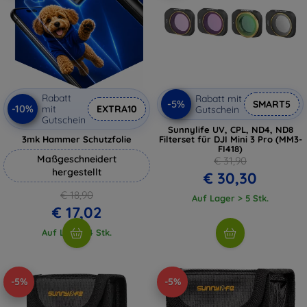
Rabatt
Rabatt mit
-5%
SMART5
-10%
mit
EXTRA10
Gutschein
Gutschein
Sunnylife UV, CPL, ND4, ND8
3mk Hammer Schutzfolie
Filterset für DJI Mini 3 Pro (MM3-
FI418)
Maßgeschneidert
€ 31,90
hergestellt
€ 30,30
€ 18,90
Auf Lager > 5 Stk.
€ 17,02
Auf Lager 4 Stk.
-5%
-5%