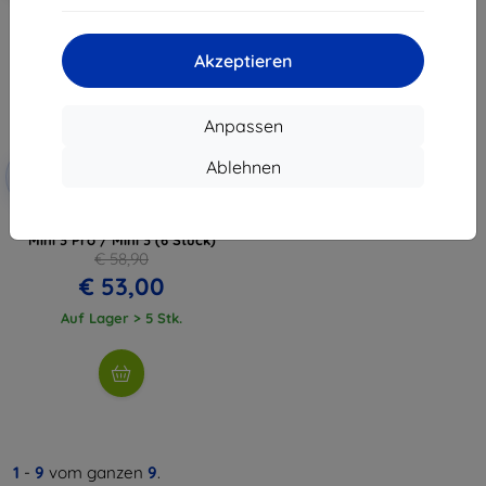
Akzeptieren
Anpassen
Rabatt
Ablehnen
-10%
mit
EXTRA10
Gutschein
Filter Freewell All Day für DJI
Mini 3 Pro / Mini 3 (6 Stück)
€ 58,90
€ 53,00
Auf Lager > 5 Stk.
1
-
9
vom ganzen
9
.