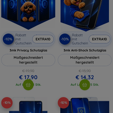
Rabatt
Rabatt
-10%
-10%
mit
EXTRA10
mit
EXTRA10
Gutschein
Gutschein
3mk Privacy Schutzglas
3mk Anti-Shock Schutzglas
Maßgeschneidert
Maßgeschneidert
hergestellt
hergestellt
€ 19,90
€ 15,90
€ 17,90
€ 14,32
Auf Lager 3 Stk.
Auf Lager > 5 Stk.
-10%
-10%