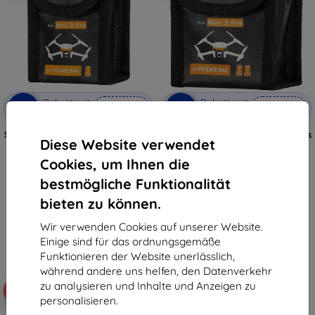
Rabatt mit
Rabatt mit
-5%
-5%
SMART5
SMART5
Gutschein
Gutschein
Sunnylife Batterietasche für Mini
Akkutasche für 2 Sunnylife-Akkus
Diese Website verwendet
3 Pro (für 1 Batterie) MM3-DC384
für DJI Mini 3 Pro/Mini 4 Pro
(MM3-DC385)
€ 7,90
Cookies, um Ihnen die
€ 8,90
€ 7,50
€ 8,46
bestmögliche Funktionalität
Auf Lager > 5 Stk.
bieten zu können.
Auf Lager > 5 Stk.
Wir verwenden Cookies auf unserer Website.
Einige sind für das ordnungsgemäße
Funktionieren der Website unerlässlich,
während andere uns helfen, den Datenverkehr
zu analysieren und Inhalte und Anzeigen zu
-10%
personalisieren.