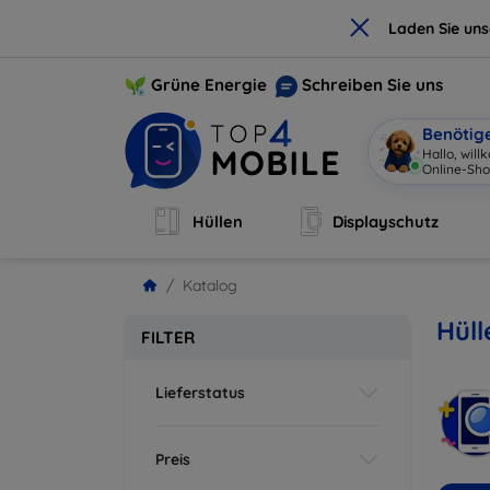
×
Laden Sie un
Grüne Energie
Schreiben Sie uns
Benötig
Hallo, wil
Online-Sho
Hüllen
Displayschutz
Katalog
Hüll
FILTER
Lieferstatus
Preis