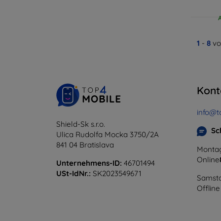
1
-
8
vo
Kont
info@t
Shield-Sk s.r.o.
Sc
Ulica Rudolfa Mocka 3750/2A
841 04 Bratislava
Montag
Online
Unternehmens-ID:
46701494
USt-IdNr.:
SK2023549671
Samsta
Offline