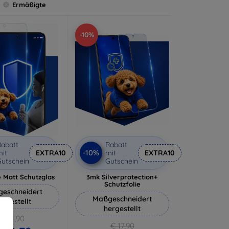
Ermäßigte
-10%
abatt
Rabatt
-10%
it
EXTRA10
mit
EXTRA10
utschein
Gutschein
 Matt Schutzglas
3mk Silverprotection+
Schutzfolie
eschneidert
Maßgeschneidert
ergestellt
hergestellt
€ 11,90
€ 17,90