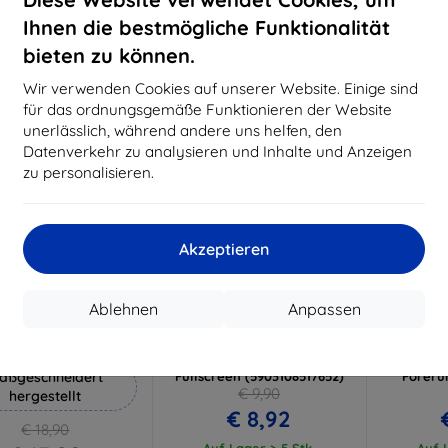
€ 17,90
€ 14,32
€
Ihnen die bestmögliche Funktionalität
Auf Lager 3 Stk.
Auf Lager > 5 Stk.
Auf L
bieten zu können.
-10%
-10%
Wir verwenden Cookies auf unserer Website. Einige sind
für das ordnungsgemäße Funktionieren der Website
unerlässlich, während andere uns helfen, den
Datenverkehr zu analysieren und Inhalte und Anzeigen
zu personalisieren.
Akzeptieren
Rabatt
Rabatt
R
%
-10%
-10%
mit
EXTRA10
mit
EXTRA10
m
Ablehnen
Anpassen
Gutschein
Gutschein
G
Hammer Schutzfolie
3MK Folia ARC Schutzfolie
3MK Flexi
für Garmin Forerunner 965
Schu
aßgeschneidert
Fullscreen (5903108517652)
Foreru
€ 9,90
hergestellt
€ 8,92
€ 18,90
Auf Lager > 5 Stk.
Auf L