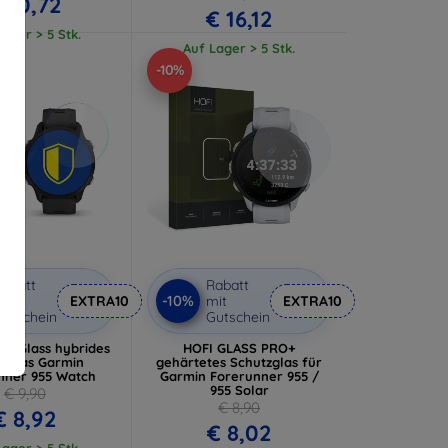
 10,72
€ 16,12
ager > 5 Stk.
Auf Lager > 5 Stk.
-10%
abatt
Rabatt
-10%
it
EXTRA10
mit
EXTRA10
utschein
Gutschein
bleGlass hybrides
HOFI GLASS PRO+
tzglas Garmin
gehärtetes Schutzglas für
nner 955 Watch
Garmin Forerunner 955 /
955 Solar
€ 9,90
€ 8,90
€ 8,92
€ 8,02
ager > 5 Stk.