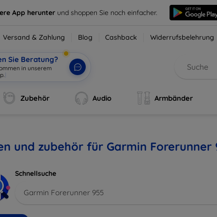
sere App herunter
und shoppen Sie noch einfacher.
Versand & Zahlung
Blog
Cashback
Widerrufsbelehrung
en Sie Beratung?
lkommen in unserem
p.
|
Zubehör
Audio
Armbänder
en und zubehör für Garmin Forerunner
Schnellsuche
Garmin Forerunner 955