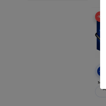
-10%
-10
3mk 
M