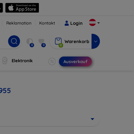
Reklamation
Kontakt
Login
Warenkorb
0
0
0
Elektronik
Ausverkauf
 955