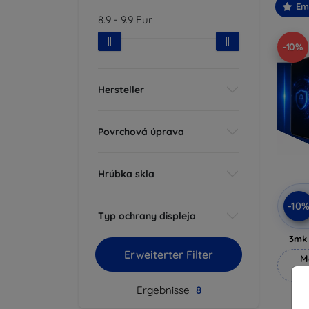
Em
8.9
-
9.9
Eur
-10%
Hersteller
Povrchová úprava
Hrúbka skla
-10
Typ ochrany displeja
3mk 
Erweiterter Filter
M
Ergebnisse
8