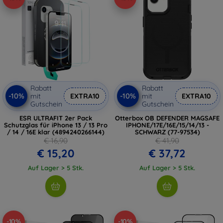
Rabatt
Rabatt
-10%
-10%
mit
EXTRA10
mit
EXTRA10
Gutschein
Gutschein
ESR ULTRAFIT 2er Pack
Otterbox OB DEFENDER MAGSAFE
Schutzglas für iPhone 13 / 13 Pro
IPHONE/17E/16E/15/14/13 -
/ 14 / 16E klar (4894240266144)
SCHWARZ (77-97534)
€ 16,90
€ 41,90
€ 15,20
€ 37,72
Auf Lager > 5 Stk.
Auf Lager > 5 Stk.
-10%
-10%