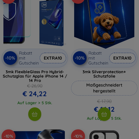
Rabatt
Rabatt
-10%
-10%
mit
EXTRA10
mit
EXTRA10
Gutschein
Gutschein
3mk FlexibleGlass Pro Hybrid-
3mk Silverprotection+
Schutzglas für Apple iPhone 14 /
Schutzfolie
14 Pro
Maßgeschneidert
€ 26,90
hergestellt
€ 24,22
€ 17,90
Auf Lager > 5 Stk.
€ 16,12
Auf Lager > 5 Stk.
-10%
-10%