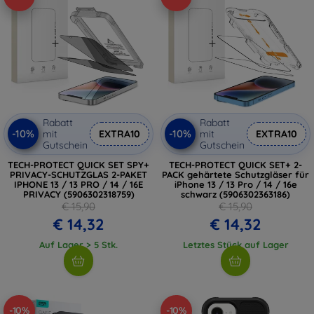
Rabatt
Rabatt
-10%
-10%
mit
EXTRA10
mit
EXTRA10
Gutschein
Gutschein
TECH-PROTECT QUICK SET SPY+
TECH-PROTECT QUICK SET+ 2-
PRIVACY-SCHUTZGLAS 2-PAKET
PACK gehärtete Schutzgläser für
IPHONE 13 / 13 PRO / 14 / 16E
iPhone 13 / 13 Pro / 14 / 16e
PRIVACY (5906302318759)
schwarz (5906302363186)
€ 15,90
€ 15,90
€ 14,32
€ 14,32
Auf Lager > 5 Stk.
Letztes Stück auf Lager
-10%
-10%