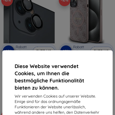
-10%
-10%
Rabatt
Rabatt
-10%
-10%
mit
EXTRA10
mit
EXTRA10
Gutschein
Gutschein
UNIQ Optix Aluminium
Guess GUHMP14SG4GFRP iPhone
Diese Website verwendet
Kameraobjektivschutz iPhone 14
14 6,1" rosa Hardcase 4G
6.1" / 14 Plus 6.7" midnight black
Collection Leder Metall Logo
Cookies, um Ihnen die
mit Applikator (UNIQ-IP6.1-6.7M-
MagSafe (GUHMP14SG4GFRP)
LENSBLK)
€ 14,90
€ 26,90
bestmögliche Funktionalität
€ 13,42
€ 24,22
bieten zu können.
Auf Lager > 5 Stk.
Auf Lager 4 Stk.
Wir verwenden Cookies auf unserer Website.
Einige sind für das ordnungsgemäße
Funktionieren der Website unerlässlich,
während andere uns helfen, den Datenverkehr