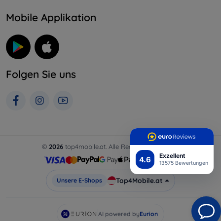
Mobile Applikation
Folgen Sie uns
©
2026
top4mobile.at. Alle Rechte vorbehalten.
Exzellent
4.6
13575 Bewertungen
Top4Mobile.at
Unsere E-Shops
AI powered by
Eurion