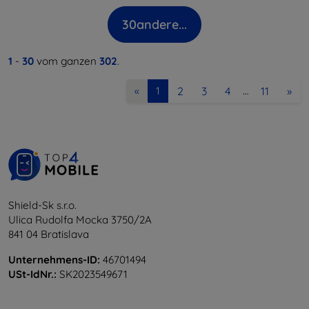
30
andere...
1
-
30
vom ganzen
302
.
2
3
4
11
»
«
1
…
Shield-Sk s.r.o.
Ulica Rudolfa Mocka 3750/2A
841 04 Bratislava
Unternehmens-ID:
46701494
USt-IdNr.:
SK2023549671