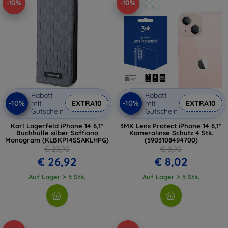
-10%
-10%
Rabatt
Rabatt
-10%
-10%
mit
EXTRA10
mit
EXTRA10
Gutschein
Gutschein
Karl Lagerfeld iPhone 14 6,1"
3MK Lens Protect iPhone 14 6,1"
Buchhülle silber Saffiano
Kameralinse Schutz 4 Stk.
Monogram (KLBKP14SSAKLHPG)
(5903108494700)
€ 29,90
€ 8,90
€ 26,92
€ 8,02
Auf Lager > 5 Stk.
Auf Lager > 5 Stk.