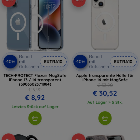
Rabatt
Rabatt
-10%
-10%
mit
EXTRA10
mit
EXTRA10
Gutschein
Gutschein
TECH-PROTECT Flexair MagSafe
Apple transparente Hülle für
iPhone 13 / 14 transparent
iPhone 14 mit MagSafe
(5906302371884)
€ 33,90
€ 9,90
€ 30,52
€ 8,92
Auf Lager > 5 Stk.
Letztes Stück auf Lager