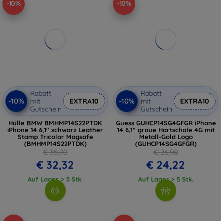
-10%
-10%
Rabatt
Rabatt
-10%
-10%
mit
EXTRA10
mit
EXTRA10
Gutschein
Gutschein
Hülle BMW BMHMP14S22PTDK
Guess GUHCP14SG4GFGR iPhone
iPhone 14 6,1" schwarz Leather
14 6,1" graue Hartschale 4G mit
Stamp Tricolor Magsafe
Metall-Gold Logo
(BMHMP14S22PTDK)
(GUHCP14SG4GFGR)
€ 35,90
€ 26,90
€ 32,32
€ 24,22
Auf Lager > 5 Stk.
Auf Lager > 5 Stk.