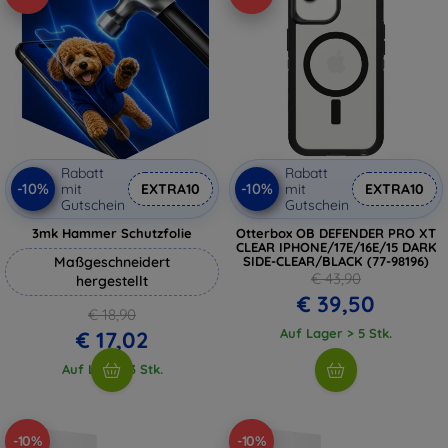
Rabatt
Rabatt
-10%
-10%
mit
EXTRA10
mit
EXTRA10
Gutschein
Gutschein
3mk Hammer Schutzfolie
Otterbox OB DEFENDER PRO XT
CLEAR IPHONE/17E/16E/15 DARK
Maßgeschneidert
SIDE-CLEAR/BLACK (77-98196)
€ 43,90
hergestellt
€ 39,50
€ 18,90
Auf Lager > 5 Stk.
€ 17,02
Auf Lager 3 Stk.
-10%
-10%