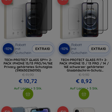
Rabatt
Rabatt
-10%
-10%
mit
EXTRA10
mit
EXTRA10
Gutschein
Gutschein
TECH-PROTECT GLASS SPY+ 2-
TECH-PROTECT GLASS FIT+ 2-
PACK IPHONE 13/13 PRO/14/16E
PACK IPHONE 13 / 13 PRO / 14 /
Privacy gehärtetes Schutzglas
16E schwarzer gehärteter
(5906302360130)
Glasbildschirm-Schutz
(5906302360123)
€ 11,90
€ 9,90
€ 10,72
€ 8,92
Auf Lager > 5 Stk.
Auf Lager > 5 Stk.
-10%
-10%