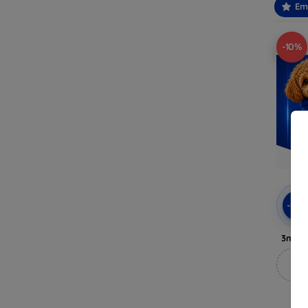
Em
-10%
-10
3mk A
M