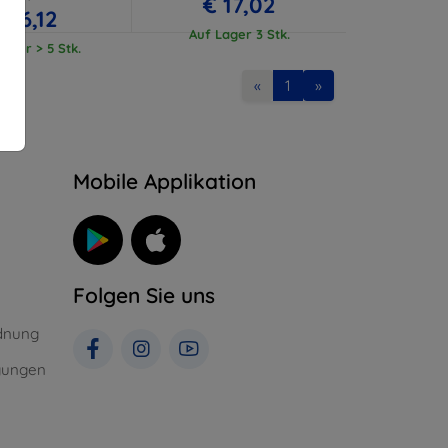
€ 17,02
€ 16,12
Auf Lager 3 Stk.
ager > 5 Stk.
«
1
»
n
Mobile Applikation
Folgen Sie uns
dnung
gungen