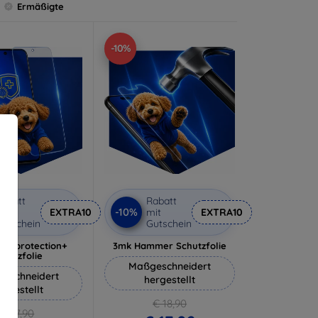
Ermäßigte
-10%
abatt
Rabatt
-10%
it
EXTRA10
mit
EXTRA10
utschein
Gutschein
lverprotection+
3mk Hammer Schutzfolie
chutzfolie
Maßgeschneidert
eschneidert
hergestellt
ergestellt
€ 18,90
€ 17,90