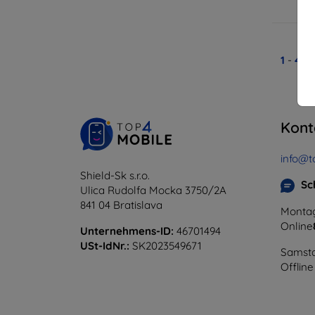
A
1
-
4
vo
Kont
info@t
Shield-Sk s.r.o.
Sc
Ulica Rudolfa Mocka 3750/2A
841 04 Bratislava
Montag
Online
Unternehmens-ID:
46701494
USt-IdNr.:
SK2023549671
Samsta
Offline