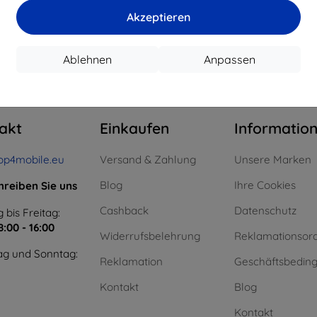
€ 14,32
€ 10,72
Akzeptieren
uf Lager > 5 Stk.
Auf Lager > 5 Stk.
Auf L
Ablehnen
Anpassen
m ganzen
4
.
akt
Einkaufen
Informatio
op4mobile.eu
Versand & Zahlung
Unsere Marken
Blog
Ihre Cookies
hreiben Sie uns
Cashback
Datenschutz
 bis Freitag:
8:00 - 16:00
Widerrufsbelehrung
Reklamationsor
g und Sonntag:
Reklamation
Geschäftsbedin
Kontakt
Blog
Kontakt