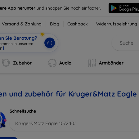
sere App herunter
und shoppen Sie noch einfacher.
Versand & Zahlung
Blog
Cashback
Widerrufsbelehrung
en Sie Beratung?
lkommen in unserem
p.
|
Zubehör
Audio
Armbänder
en und zubehör für Kruger&Matz Eagle 1
Schnellsuche
Kruger&Matz Eagle 1072 10.1