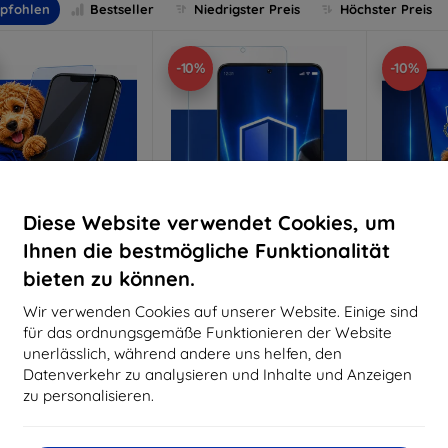
pfohlen
Bestseller
Niedrigster Preis
Höchster Preis
-10%
-10%
Diese Website verwendet Cookies, um
Ihnen die bestmögliche Funktionalität
bieten zu können.
Rabatt
Rabatt
R
%
-10%
-10%
mit
EXTRA10
mit
EXTRA10
m
Wir verwenden Cookies auf unserer Website. Einige sind
Gutschein
Gutschein
G
für das ordnungsgemäße Funktionieren der Website
nti-Shock Schutzglas
3mk Pure Matt Schutzglas
3mk Si
unerlässlich, während andere uns helfen, den
S
Datenverkehr zu analysieren und Inhalte und Anzeigen
aßgeschneidert
Maßgeschneidert
Maßg
hergestellt
hergestellt
zu personalisieren.
h
€ 15,90
€ 11,90