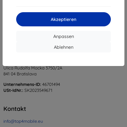
1
-
5
vom ganzen
5
.
«
1
»
Akzeptieren
Anpassen
Ablehnen
Shield-Sk s.r.o.
Ulica Rudolfa Mocka 3750/2A
841 04 Bratislava
Unternehmens-ID:
46701494
USt-IdNr.:
SK2023549671
Kontakt
info@top4mobile.eu