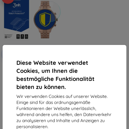
Rabatt
-10%
mit
EXTRA10
Gutschein
Diese Website verwendet
3MK FlexibleGlass Fossil 6Gen
Cookies, um Ihnen die
42mm Watch
€ 9,90
bestmögliche Funktionalität
€ 8,92
bieten zu können.
Auf Lager > 5 Stk.
Wir verwenden Cookies auf unserer Website.
Einige sind für das ordnungsgemäße
Funktionieren der Website unerlässlich,
während andere uns helfen, den Datenverkehr
zu analysieren und Inhalte und Anzeigen zu
personalisieren.