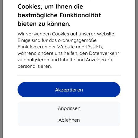
1
-
4
vom ganzen
4
.
Cookies, um Ihnen die
bestmögliche Funktionalität
«
1
»
bieten zu können.
Wir verwenden Cookies auf unserer Website.
Einige sind für das ordnungsgemäße
Funktionieren der Website unerlässlich,
während andere uns helfen, den Datenverkehr
zu analysieren und Inhalte und Anzeigen zu
personalisieren.
Shield-Sk s.r.o.
Ulica Rudolfa Mocka 3750/2A
841 04 Bratislava
Akzeptieren
Unternehmens-ID:
46701494
USt-IdNr.:
SK2023549671
Anpassen
Kontakt
Ablehnen
info@top4mobile.eu