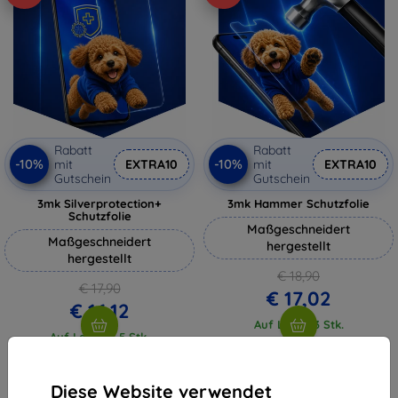
Rabatt
Rabatt
-10%
-10%
mit
EXTRA10
mit
EXTRA10
Gutschein
Gutschein
3mk Silverprotection+
3mk Hammer Schutzfolie
Schutzfolie
Maßgeschneidert
Maßgeschneidert
hergestellt
hergestellt
€ 18,90
€ 17,90
€ 17,02
€ 16,12
Auf Lager 3 Stk.
Auf Lager > 5 Stk.
Diese Website verwendet