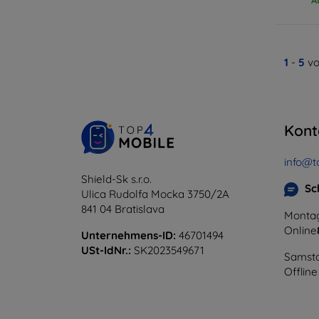
1
-
5
vo
Kont
info@t
Shield-Sk s.r.o.
Sc
Ulica Rudolfa Mocka 3750/2A
841 04 Bratislava
Montag
Online
Unternehmens-ID:
46701494
USt-IdNr.:
SK2023549671
Samsta
Offline