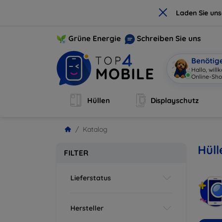
×
Laden Sie un
Grüne Energie
Schreiben Sie uns
Benötig
Hallo, wil
Online-Sho
Hüllen
Displayschutz
Katalog
Hüll
FILTER
Lieferstatus
Hersteller