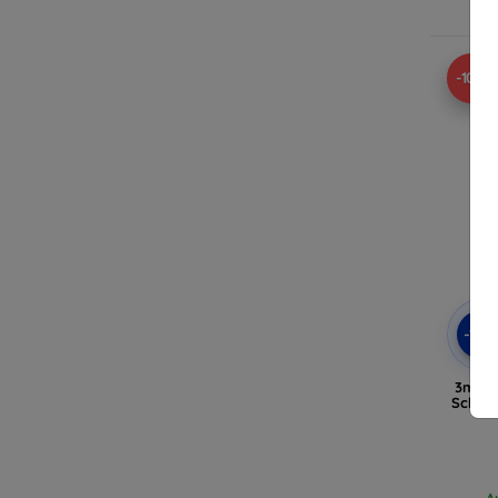
A
-10%
-10
3mk W
Schutz
A