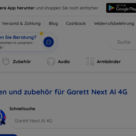
sere App herunter
und shoppen Sie noch einfacher.
Versand & Zahlung
Blog
Cashback
Widerrufsbelehrung
en Sie Beratung?
lkommen in unserem
p.
|
Zubehör
Audio
Armbänder
en und zubehör für Garett Next AI 4G
Schnellsuche
Garett Next AI 4G