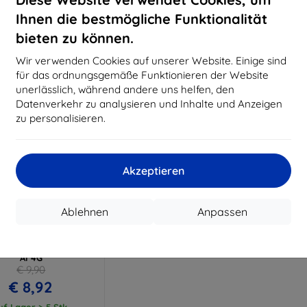
€ 14,32
€ 10,72
Ihnen die bestmögliche Funktionalität
uf Lager > 5 Stk.
Auf Lager > 5 Stk.
Auf L
bieten zu können.
Wir verwenden Cookies auf unserer Website. Einige sind
für das ordnungsgemäße Funktionieren der Website
unerlässlich, während andere uns helfen, den
Datenverkehr zu analysieren und Inhalte und Anzeigen
zu personalisieren.
Akzeptieren
Rabatt
%
mit
EXTRA10
Ablehnen
Anpassen
Gutschein
atch Protection ARC
folie für Garett Next
AI 4G
€ 9,90
€ 8,92
uf Lager > 5 Stk.