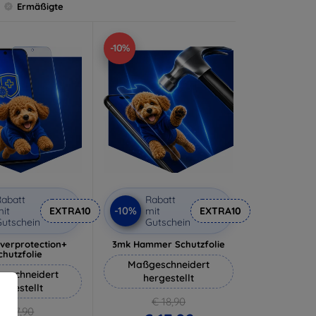
Ermäßigte
-10%
abatt
Rabatt
-10%
it
EXTRA10
mit
EXTRA10
utschein
Gutschein
lverprotection+
3mk Hammer Schutzfolie
chutzfolie
Maßgeschneidert
eschneidert
hergestellt
ergestellt
€ 18,90
€ 17,90