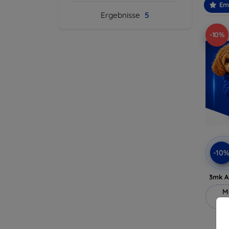
Em
Ergebnisse
5
-10%
-10
3mk A
M