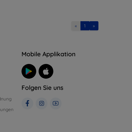
«
1
»
n
Mobile Applikation
Folgen Sie uns
dnung
gungen