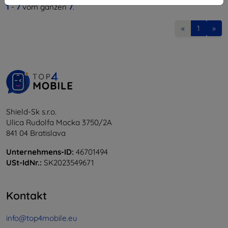
1
-
7
vom ganzen
7
.
«
1
»
Shield-Sk s.r.o.
Ulica Rudolfa Mocka 3750/2A
841 04 Bratislava
Unternehmens-ID:
46701494
USt-IdNr.:
SK2023549671
Kontakt
info@top4mobile.eu