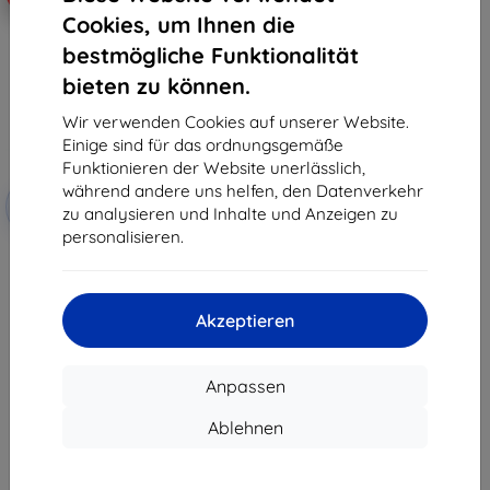
Cookies, um Ihnen die
bestmögliche Funktionalität
bieten zu können.
Wir verwenden Cookies auf unserer Website.
Einige sind für das ordnungsgemäße
Funktionieren der Website unerlässlich,
Rabatt
während andere uns helfen, den Datenverkehr
-10%
mit
EXTRA10
zu analysieren und Inhalte und Anzeigen zu
Gutschein
personalisieren.
3mk Paper Feeling Schutzfolie
für Honor Pad X8a
€ 24,90
€ 22,42
Akzeptieren
Auf Lager > 5 Stk.
Anpassen
Ablehnen