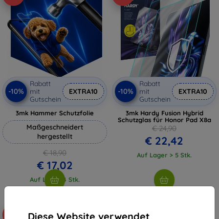
Rabatt
Rabatt
-10%
-10%
mit
EXTRA10
mit
EXTRA10
Gutschein
Gutschein
3mk Hammer Schutzfolie
3mk Hardy Fusion Hybrid
Schutzglas für Honor Pad X8a
Maßgeschneidert
€ 24,90
hergestellt
€ 22,42
€ 18,90
Auf Lager > 5 Stk.
€ 17,02
Auf Lager 4 Stk.
Diese Website verwendet
-10%