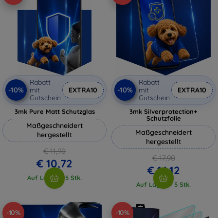
Rabatt
Rabatt
-10%
-10%
mit
EXTRA10
mit
EXTRA10
Gutschein
Gutschein
3mk Pure Matt Schutzglas
3mk Silverprotection+
Schutzfolie
Maßgeschneidert
Maßgeschneidert
hergestellt
hergestellt
€ 11,90
€ 17,90
€ 10,72
€ 16,12
Auf Lager > 5 Stk.
Auf Lager > 5 Stk.
-10%
-10%