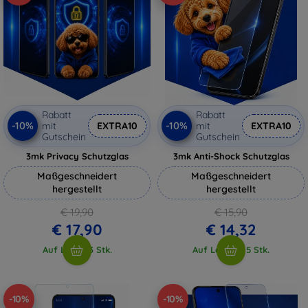
Rabatt
Rabatt
-10%
-10%
mit
EXTRA10
mit
EXTRA10
Gutschein
Gutschein
3mk Privacy Schutzglas
3mk Anti-Shock Schutzglas
Maßgeschneidert
Maßgeschneidert
hergestellt
hergestellt
€ 19,90
€ 15,90
€ 17,90
€ 14,32
Auf Lager 3 Stk.
Auf Lager > 5 Stk.
-10%
-10%