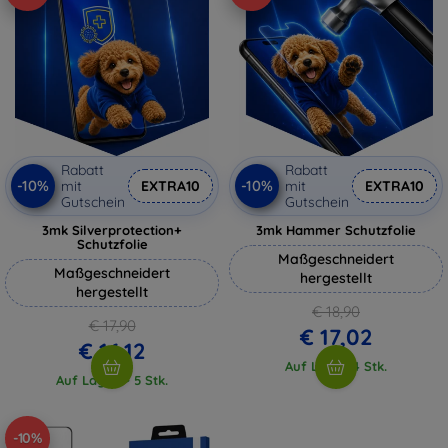
Rabatt
Rabatt
-10%
-10%
mit
EXTRA10
mit
EXTRA10
Gutschein
Gutschein
3mk Silverprotection+
3mk Hammer Schutzfolie
Schutzfolie
Maßgeschneidert
Maßgeschneidert
hergestellt
hergestellt
€ 18,90
€ 17,90
€ 17,02
€ 16,12
Auf Lager 4 Stk.
Auf Lager > 5 Stk.
-10%