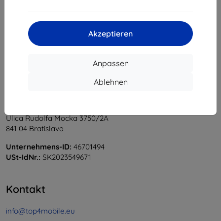
1
-
5
vom ganzen
5
.
«
1
»
Akzeptieren
Anpassen
Ablehnen
Shield-Sk s.r.o.
Ulica Rudolfa Mocka 3750/2A
841 04 Bratislava
Unternehmens-ID:
46701494
USt-IdNr.:
SK2023549671
Kontakt
info@top4mobile.eu