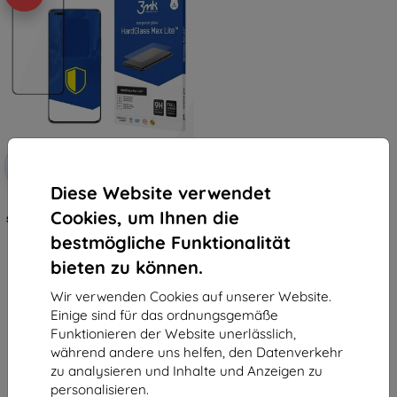
Rabatt
-10%
mit
EXTRA10
Gutschein
Diese Website verwendet
3mk HardGlass Max Lite
Cookies, um Ihnen die
schwarzes Temperglas für Honor
Magic 4 Pro
bestmögliche Funktionalität
€ 8,90
€ 8,02
bieten zu können.
Auf Lager > 5 Stk.
Wir verwenden Cookies auf unserer Website.
Einige sind für das ordnungsgemäße
Funktionieren der Website unerlässlich,
während andere uns helfen, den Datenverkehr
zu analysieren und Inhalte und Anzeigen zu
personalisieren.