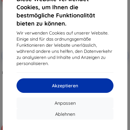
Cookies, um Ihnen die
bestmögliche Funktionalität
bieten zu können.
Wir verwenden Cookies auf unserer Website.
Einige sind für das ordnungsgemäße
Funktionieren der Website unerlässlich,
Rabatt
Rabatt
während andere uns helfen, den Datenverkehr
-10%
-10%
mit
EXTRA10
mit
EXTRA10
zu analysieren und Inhalte und Anzeigen zu
Gutschein
Gutschein
personalisieren.
3mk FlexibleGlass Hybrid-
3mk ARC+ Schutzfolie für Cubot
Hartglas für Cubot KingKong Ace
KingKong Ace 2
2
€ 10,90
€ 9,90
€ 9,80
Akzeptieren
€ 8,92
Auf Lager > 5 Stk.
Auf Lager > 5 Stk.
Anpassen
Ablehnen
-10%