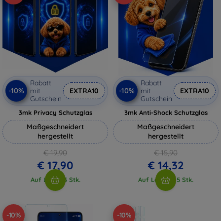
Rabatt
Rabatt
-10%
-10%
mit
EXTRA10
mit
EXTRA10
Gutschein
Gutschein
3mk Privacy Schutzglas
3mk Anti-Shock Schutzglas
Maßgeschneidert
Maßgeschneidert
hergestellt
hergestellt
€ 19,90
€ 15,90
€ 17,90
€ 14,32
Auf Lager 3 Stk.
Auf Lager > 5 Stk.
-10%
-10%