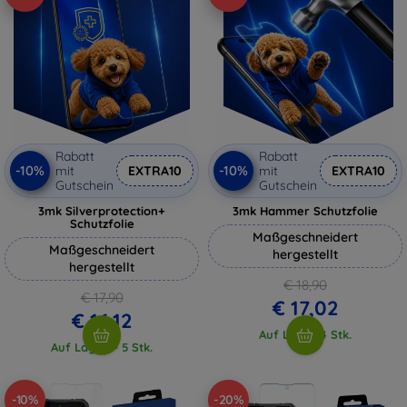
Rabatt
Rabatt
-10%
-10%
mit
EXTRA10
mit
EXTRA10
Gutschein
Gutschein
3mk Silverprotection+
3mk Hammer Schutzfolie
Schutzfolie
Maßgeschneidert
Maßgeschneidert
hergestellt
hergestellt
€ 18,90
€ 17,90
€ 17,02
€ 16,12
Auf Lager 4 Stk.
Auf Lager > 5 Stk.
-10%
-20%