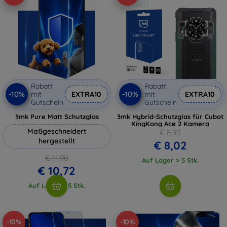
Rabatt
Rabatt
-10%
-10%
mit
EXTRA10
mit
EXTRA10
Gutschein
Gutschein
3mk Pure Matt Schutzglas
3mk Hybrid-Schutzglas für Cubot
KingKong Ace 2 Kamera
Maßgeschneidert
€ 8,90
hergestellt
€ 8,02
€ 11,90
Auf Lager > 5 Stk.
€ 10,72
Auf Lager > 5 Stk.
-10%
-10%