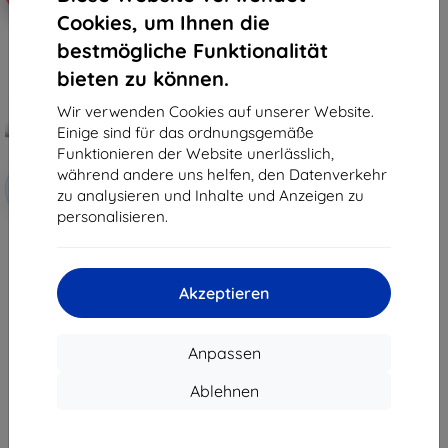
Cookies, um Ihnen die
bestmögliche Funktionalität
bieten zu können.
Wir verwenden Cookies auf unserer Website.
Einige sind für das ordnungsgemäße
Funktionieren der Website unerlässlich,
Rabatt
während andere uns helfen, den Datenverkehr
-10%
mit
EXTRA10
zu analysieren und Inhalte und Anzeigen zu
Gutschein
personalisieren.
3mk Paper Feeling Schutzfolie
für Dell Pro 14 Plus (2in1)
€ 26,90
€ 24,22
Akzeptieren
Auf Lager 2 Stk.
Anpassen
Ablehnen