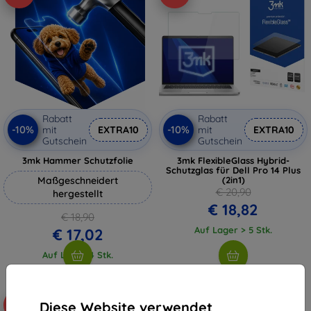
Rabatt
Rabatt
-10%
-10%
mit
EXTRA10
mit
EXTRA10
Gutschein
Gutschein
3mk Hammer Schutzfolie
3mk FlexibleGlass Hybrid-
Schutzglas für Dell Pro 14 Plus
Maßgeschneidert
(2in1)
€ 20,90
hergestellt
€ 18,82
€ 18,90
Auf Lager > 5 Stk.
€ 17,02
Auf Lager 4 Stk.
Diese Website verwendet
-10%