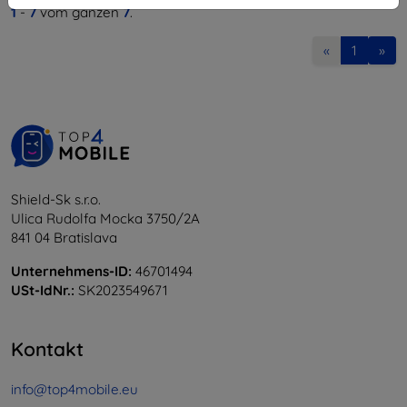
1
-
7
vom ganzen
7
.
«
1
»
Shield-Sk s.r.o.
Ulica Rudolfa Mocka 3750/2A
841 04 Bratislava
Unternehmens-ID:
46701494
USt-IdNr.:
SK2023549671
Kontakt
info@top4mobile.eu