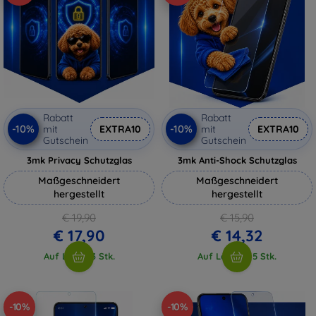
Rabatt
Rabatt
-10%
-10%
mit
EXTRA10
mit
EXTRA10
Gutschein
Gutschein
3mk Privacy Schutzglas
3mk Anti-Shock Schutzglas
Maßgeschneidert
Maßgeschneidert
hergestellt
hergestellt
€ 19,90
€ 15,90
€ 17,90
€ 14,32
Auf Lager 3 Stk.
Auf Lager > 5 Stk.
-10%
-10%