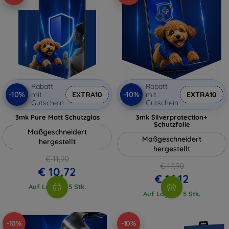
Rabatt
Rabatt
-10%
-10%
mit
EXTRA10
mit
EXTRA10
Gutschein
Gutschein
3mk Pure Matt Schutzglas
3mk Silverprotection+
Schutzfolie
Maßgeschneidert
Maßgeschneidert
hergestellt
hergestellt
€ 11,90
€ 17,90
€ 10,72
€ 16,12
Auf Lager > 5 Stk.
Auf Lager > 5 Stk.
-10%
-10%