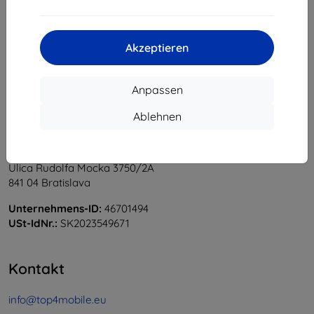
1
-
5
vom ganzen
5
.
«
1
»
Akzeptieren
Anpassen
Ablehnen
Shield-Sk s.r.o.
Ulica Rudolfa Mocka 3750/2A
841 04 Bratislava
Unternehmens-ID:
46701494
USt-IdNr.:
SK2023549671
Kontakt
info@top4mobile.eu