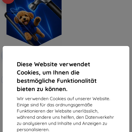
Rabatt
-10%
mit
EXTRA10
Gutschein
Diese Website verwendet
3mk Hammer Schutzfolie
Cookies, um Ihnen die
Maßgeschneidert
bestmögliche Funktionalität
hergestellt
bieten zu können.
€ 18,90
€ 17,02
Wir verwenden Cookies auf unserer Website.
Einige sind für das ordnungsgemäße
Auf Lager 4 Stk.
Funktionieren der Website unerlässlich,
während andere uns helfen, den Datenverkehr
zu analysieren und Inhalte und Anzeigen zu
personalisieren.