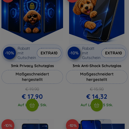
Rabatt
Rabatt
-10%
-10%
mit
EXTRA10
mit
EXTRA10
Gutschein
Gutschein
3mk Privacy Schutzglas
3mk Anti-Shock Schutzglas
Maßgeschneidert
Maßgeschneidert
hergestellt
hergestellt
€ 19,90
€ 15,90
€ 17,90
€ 14,32
Auf Lager 3 Stk.
Auf Lager > 5 Stk.
-10%
-10%