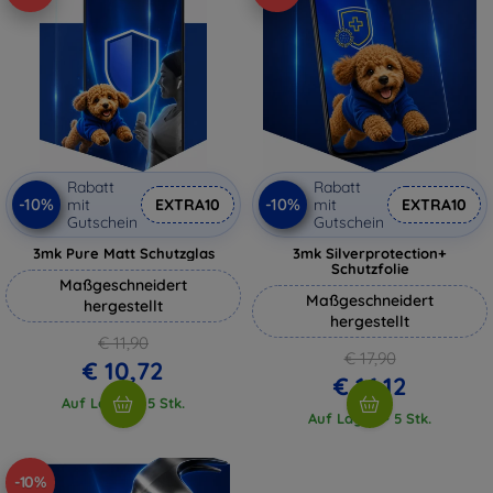
Rabatt
Rabatt
-10%
-10%
mit
EXTRA10
mit
EXTRA10
Gutschein
Gutschein
3mk Pure Matt Schutzglas
3mk Silverprotection+
Schutzfolie
Maßgeschneidert
Maßgeschneidert
hergestellt
hergestellt
€ 11,90
€ 17,90
€ 10,72
€ 16,12
Auf Lager > 5 Stk.
Auf Lager > 5 Stk.
-10%