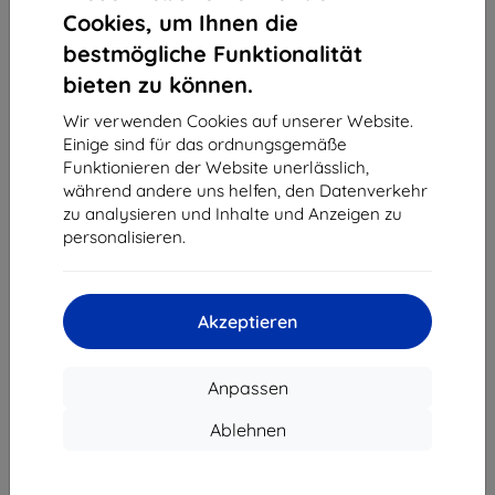
1
-
4
vom ganzen
4
.
Cookies, um Ihnen die
bestmögliche Funktionalität
«
1
»
bieten zu können.
Wir verwenden Cookies auf unserer Website.
Einige sind für das ordnungsgemäße
Funktionieren der Website unerlässlich,
während andere uns helfen, den Datenverkehr
zu analysieren und Inhalte und Anzeigen zu
personalisieren.
Shield-Sk s.r.o.
Ulica Rudolfa Mocka 3750/2A
841 04 Bratislava
Akzeptieren
Unternehmens-ID:
46701494
USt-IdNr.:
SK2023549671
Anpassen
Kontakt
Ablehnen
info@top4mobile.eu