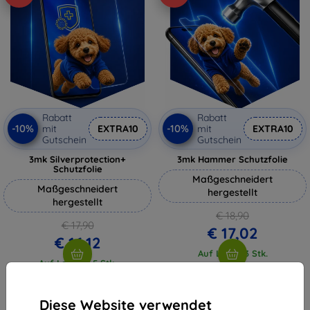
Rabatt
Rabatt
-10%
-10%
mit
EXTRA10
mit
EXTRA10
Gutschein
Gutschein
3mk Silverprotection+
3mk Hammer Schutzfolie
Schutzfolie
Maßgeschneidert
Maßgeschneidert
hergestellt
hergestellt
€ 18,90
€ 17,90
€ 17,02
€ 16,12
Auf Lager 3 Stk.
Auf Lager > 5 Stk.
Diese Website verwendet