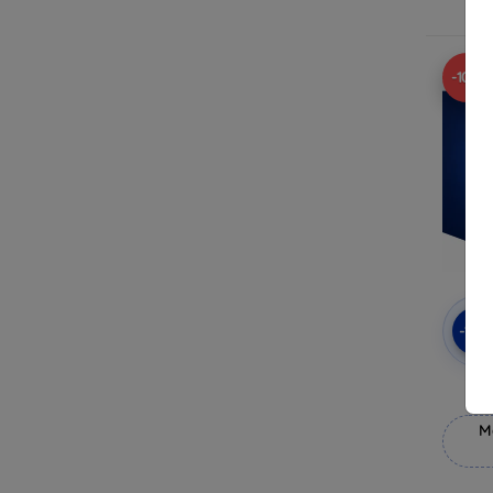
-10%
-10
3mk
M