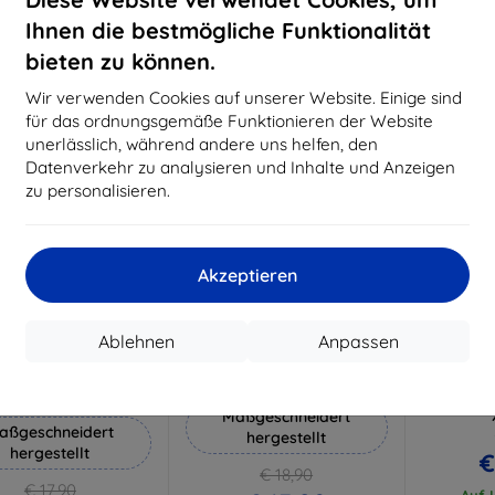
€ 17,90
€ 14,32
€
Ihnen die bestmögliche Funktionalität
Auf Lager 3 Stk.
Auf Lager > 5 Stk.
Auf L
bieten zu können.
-10%
-10%
Wir verwenden Cookies auf unserer Website. Einige sind
für das ordnungsgemäße Funktionieren der Website
unerlässlich, während andere uns helfen, den
Datenverkehr zu analysieren und Inhalte und Anzeigen
zu personalisieren.
Akzeptieren
Rabatt
Rabatt
R
%
-10%
-10%
mit
EXTRA10
mit
EXTRA10
m
Ablehnen
Anpassen
Gutschein
Gutschein
G
 Silverprotection+
3mk Hammer Schutzfolie
3mk Har
Schutzfolie
Schutzgl
Maßgeschneidert
aßgeschneidert
hergestellt
hergestellt
€
€ 18,90
€ 17,90
Auf L