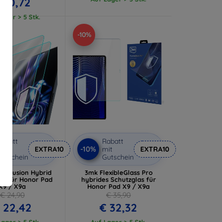
 10,72
ager > 5 Stk.
-10%
abatt
Rabatt
-10%
it
EXTRA10
mit
EXTRA10
utschein
Gutschein
dy Fusion Hybrid
3mk FlexibleGlass Pro
as für Honor Pad
hybrides Schutzglas für
X9 / X9a
Honor Pad X9 / X9a
€ 24,90
€ 35,90
 22,42
€ 32,32
ager > 5 Stk.
Auf Lager > 5 Stk.