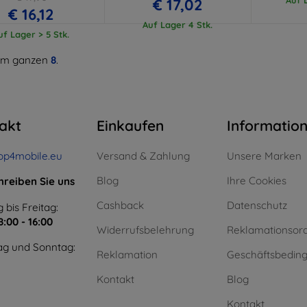
€ 17,02
€ 16,12
Auf Lager 4 Stk.
uf Lager > 5 Stk.
m ganzen
8
.
akt
Einkaufen
Informatio
op4mobile.eu
Versand & Zahlung
Unsere Marken
Blog
Ihre Cookies
hreiben Sie uns
Cashback
Datenschutz
 bis Freitag:
8:00 - 16:00
Widerrufsbelehrung
Reklamationsor
g und Sonntag:
Reklamation
Geschäftsbedin
Kontakt
Blog
Kontakt