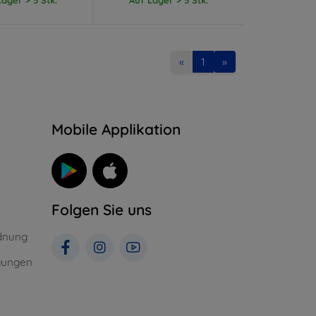
«
1
»
n
Mobile Applikation
Folgen Sie uns
dnung
gungen