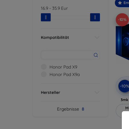
Em
16.9
-
35.9
Eur
-10%
Kompatibilität
Honor Pad X9
Honor Pad X9a
-10
Hersteller
3mk 
M
Ergebnisse
8