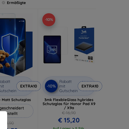
Ermäßigte
-10%
abatt
Rabatt
-10%
it
EXTRA10
mit
EXTRA10
utschein
Gutschein
 Matt Schutzglas
3mk FlexibleGlass hybrides
Schutzglas für Honor Pad X9
eschneidert
/ X9a
€ 16,90
ergestellt
€ 15,20
€ 11,90
Auf Lager > 5 Stk.