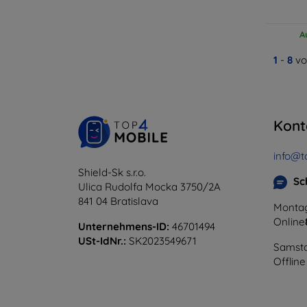
A
1
-
8
vo
Kont
info@t
Shield-Sk s.r.o.
Sc
Ulica Rudolfa Mocka 3750/2A
841 04 Bratislava
Montag
Online
Unternehmens-ID:
46701494
USt-IdNr.:
SK2023549671
Samsta
Offline