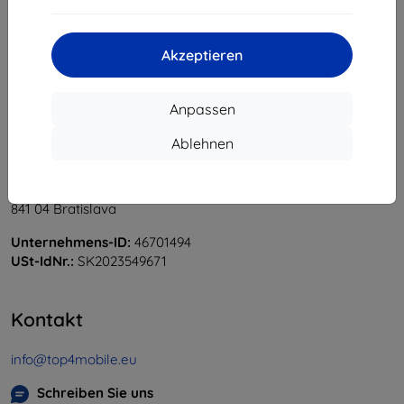
«
1
»
Akzeptieren
Anpassen
Ablehnen
Shield-Sk s.r.o.
Ulica Rudolfa Mocka 3750/2A
841 04 Bratislava
Unternehmens-ID:
46701494
USt-IdNr.:
SK2023549671
Kontakt
info@top4mobile.eu
Schreiben Sie uns