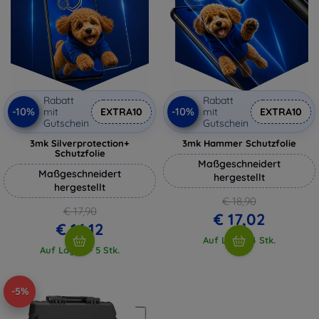
Rabatt
Rabatt
-10%
-10%
mit
EXTRA10
mit
EXTRA10
Gutschein
Gutschein
3mk Silverprotection+
3mk Hammer Schutzfolie
Schutzfolie
Maßgeschneidert
Maßgeschneidert
hergestellt
hergestellt
€ 18,90
€ 17,90
€ 17,02
€ 16,12
Auf Lager 4 Stk.
Auf Lager > 5 Stk.
-5%