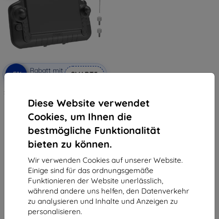
Rabatt mit
-5%
SMART5
Gutschein
Sunnylife 2 in 1 sunshade for DJI
RC Plus 2
Diese Website verwendet
€ 20,90
Cookies, um Ihnen die
€ 19,86
bestmögliche Funktionalität
Auf Lager > 5 Stk.
bieten zu können.
Wir verwenden Cookies auf unserer Website.
Einige sind für das ordnungsgemäße
Funktionieren der Website unerlässlich,
während andere uns helfen, den Datenverkehr
zu analysieren und Inhalte und Anzeigen zu
1
-
5
vom ganzen
5
.
personalisieren.