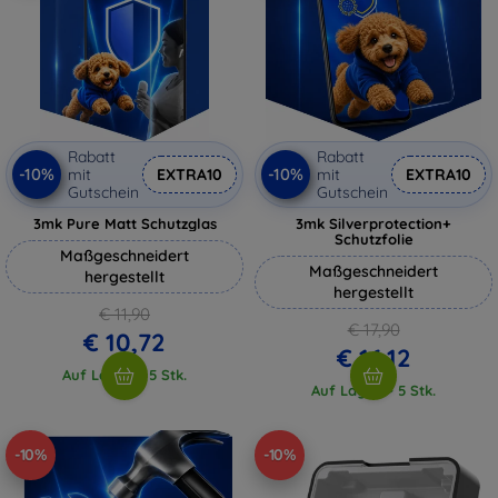
Rabatt
Rabatt
-10%
-10%
mit
EXTRA10
mit
EXTRA10
Gutschein
Gutschein
3mk Pure Matt Schutzglas
3mk Silverprotection+
Schutzfolie
Maßgeschneidert
Maßgeschneidert
hergestellt
hergestellt
€ 11,90
€ 17,90
€ 10,72
€ 16,12
Auf Lager > 5 Stk.
Auf Lager > 5 Stk.
-10%
-10%