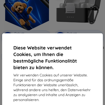
Rabatt
Rabatt
-10%
-10%
mit
EXTRA10
mit
EXTRA10
Gutschein
Gutschein
Diese Website verwendet
3mk Hammer Schutzfolie
Puluz Schutzhülle für DJI Mic Mini
schwarz
Cookies, um Ihnen die
Maßgeschneidert
€ 8,90
hergestellt
€ 8,02
bestmögliche Funktionalität
bieten zu können.
€ 18,90
Auf Lager > 5 Stk.
€ 17,02
Wir verwenden Cookies auf unserer Website.
Auf Lager 4 Stk.
Einige sind für das ordnungsgemäße
Funktionieren der Website unerlässlich,
während andere uns helfen, den Datenverkehr
zu analysieren und Inhalte und Anzeigen zu
personalisieren.
1
-
6
vom ganzen
6
.