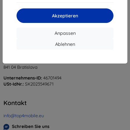
«
1
»
Akzeptieren
Anpassen
Ablehnen
Shield-Sk s.r.o.
Ulica Rudolfa Mocka 3750/2A
841 04 Bratislava
Unternehmens-ID:
46701494
USt-IdNr.:
SK2023549671
Kontakt
info@top4mobile.eu
Schreiben Sie uns