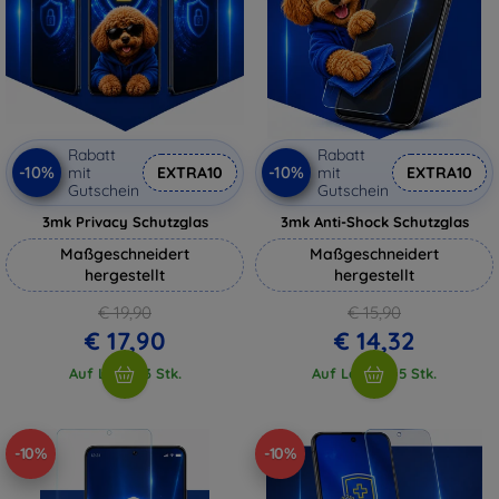
Rabatt
Rabatt
-10%
-10%
mit
EXTRA10
mit
EXTRA10
Gutschein
Gutschein
3mk Privacy Schutzglas
3mk Anti-Shock Schutzglas
Maßgeschneidert
Maßgeschneidert
hergestellt
hergestellt
€ 19,90
€ 15,90
€ 17,90
€ 14,32
Auf Lager 3 Stk.
Auf Lager > 5 Stk.
-10%
-10%