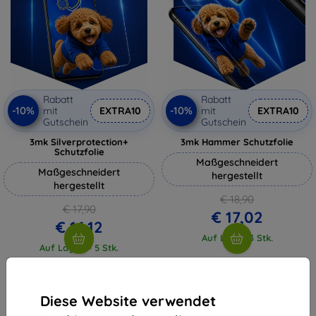
Rabatt
Rabatt
-10%
-10%
mit
EXTRA10
mit
EXTRA10
Gutschein
Gutschein
3mk Silverprotection+
3mk Hammer Schutzfolie
Schutzfolie
Maßgeschneidert
Maßgeschneidert
hergestellt
hergestellt
€ 18,90
€ 17,90
€ 17,02
€ 16,12
Auf Lager 3 Stk.
Auf Lager > 5 Stk.
Diese Website verwendet
1
-
4
vom ganzen
4
.