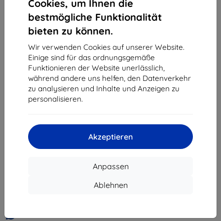
Cookies, um Ihnen die
«
1
»
bestmögliche Funktionalität
bieten zu können.
Wir verwenden Cookies auf unserer Website.
Einige sind für das ordnungsgemäße
Funktionieren der Website unerlässlich,
während andere uns helfen, den Datenverkehr
zu analysieren und Inhalte und Anzeigen zu
Shield-Sk s.r.o.
personalisieren.
Ulica Rudolfa Mocka 3750/2A
841 04 Bratislava
Unternehmens-ID:
46701494
Akzeptieren
USt-IdNr.:
SK2023549671
Anpassen
Kontakt
Ablehnen
info@top4mobile.eu
Schreiben Sie uns