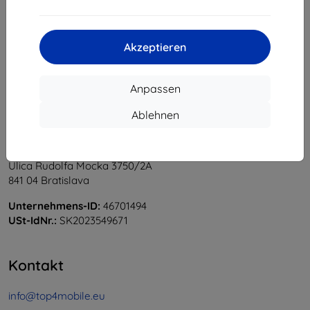
1
-
5
vom ganzen
5
.
«
1
»
Akzeptieren
Anpassen
Ablehnen
Shield-Sk s.r.o.
Ulica Rudolfa Mocka 3750/2A
841 04 Bratislava
Unternehmens-ID:
46701494
USt-IdNr.:
SK2023549671
Kontakt
info@top4mobile.eu