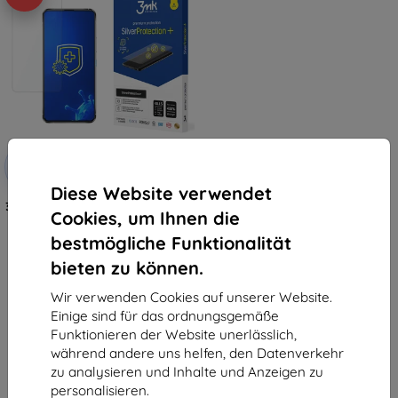
Rabatt
-10%
mit
EXTRA10
Gutschein
Diese Website verwendet
3MK Silver Protect + Asus Zenfon
Cookies, um Ihnen die
8 Flip 5G nass montierbare
antimikrobielle Folie
bestmögliche Funktionalität
€ 11,90
€ 10,72
bieten zu können.
Auf Lager > 5 Stk.
Wir verwenden Cookies auf unserer Website.
Einige sind für das ordnungsgemäße
Funktionieren der Website unerlässlich,
während andere uns helfen, den Datenverkehr
zu analysieren und Inhalte und Anzeigen zu
personalisieren.