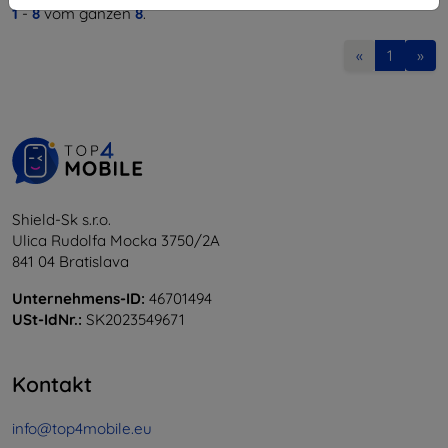
1
-
8
vom ganzen
8
.
«
1
»
Shield-Sk s.r.o.
Ulica Rudolfa Mocka 3750/2A
841 04 Bratislava
Unternehmens-ID:
46701494
USt-IdNr.:
SK2023549671
Kontakt
info@top4mobile.eu