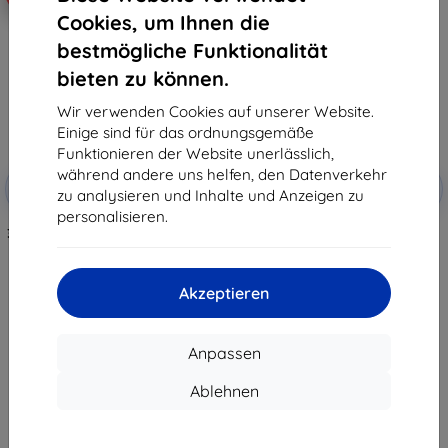
Cookies, um Ihnen die
bestmögliche Funktionalität
bieten zu können.
Wir verwenden Cookies auf unserer Website.
Einige sind für das ordnungsgemäße
Funktionieren der Website unerlässlich,
Rabatt
Rabatt
während andere uns helfen, den Datenverkehr
-10%
-10%
mit
EXTRA10
mit
EXTRA10
zu analysieren und Inhalte und Anzeigen zu
Gutschein
Gutschein
personalisieren.
3MK Foil ARC+ FS Asus Zenfone 8
3MK FlexibleGlass hybrides
Fullscreen-Folie
Panzerglas Schutz für Asus
Zenfone 8
€ 10,90
€ 9,90
€ 9,80
Akzeptieren
€ 8,92
Auf Lager > 5 Stk.
Auf Lager > 5 Stk.
Anpassen
Ablehnen