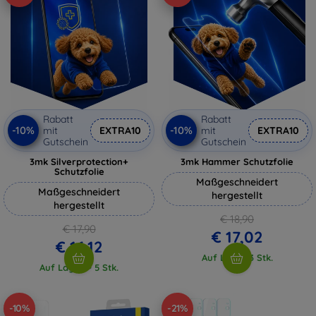
Rabatt
Rabatt
-10%
-10%
mit
EXTRA10
mit
EXTRA10
Gutschein
Gutschein
3mk Silverprotection+
3mk Hammer Schutzfolie
Schutzfolie
Maßgeschneidert
Maßgeschneidert
hergestellt
hergestellt
€ 18,90
€ 17,90
€ 17,02
€ 16,12
Auf Lager 3 Stk.
Auf Lager > 5 Stk.
-10%
-21%