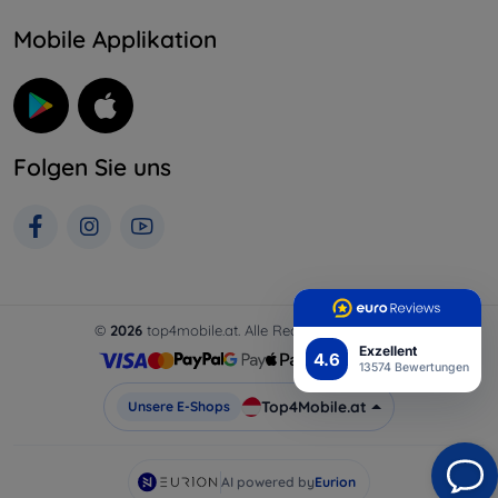
Mobile Applikation
Folgen Sie uns
©
2026
top4mobile.at. Alle Rechte vorbehalten.
Exzellent
4.6
13574 Bewertungen
Top4Mobile.at
Unsere E-Shops
AI powered by
Eurion