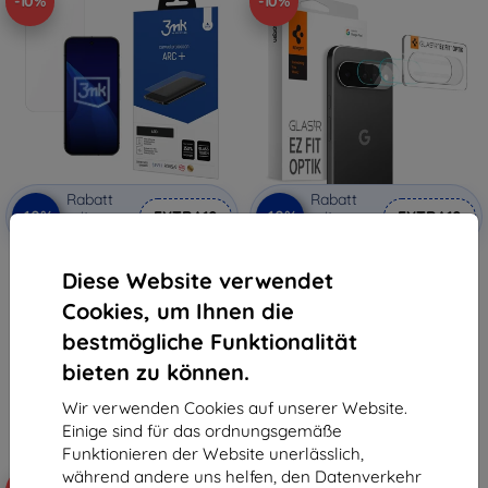
-10%
-10%
Rabatt
Rabatt
-10%
-10%
mit
EXTRA10
mit
EXTRA10
Gutschein
Gutschein
3MK ARC+ Fullscreen-Folie für
Spigen Glass tR EZ Fit Optik 2
Diese Website verwendet
Google Pixel 10/10 Pro
Stück, kristallklar - Google Pixel
10 (AGL09661)
€ 10,90
Cookies, um Ihnen die
€ 22,90
€ 9,80
€ 20,60
bestmögliche Funktionalität
Auf Lager > 5 Stk.
bieten zu können.
Auf Lager > 5 Stk.
Wir verwenden Cookies auf unserer Website.
Einige sind für das ordnungsgemäße
Funktionieren der Website unerlässlich,
während andere uns helfen, den Datenverkehr