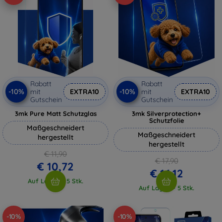
Rabatt
Rabatt
-10%
-10%
mit
EXTRA10
mit
EXTRA10
Gutschein
Gutschein
3mk Pure Matt Schutzglas
3mk Silverprotection+
Schutzfolie
Maßgeschneidert
Maßgeschneidert
hergestellt
hergestellt
€ 11,90
€ 17,90
€ 10,72
€ 16,12
Auf Lager > 5 Stk.
Auf Lager > 5 Stk.
-10%
-10%