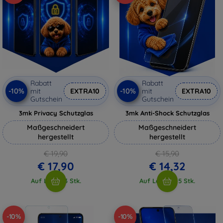
Rabatt
Rabatt
-10%
-10%
mit
EXTRA10
mit
EXTRA10
Gutschein
Gutschein
3mk Privacy Schutzglas
3mk Anti-Shock Schutzglas
Maßgeschneidert
Maßgeschneidert
hergestellt
hergestellt
€ 19,90
€ 15,90
€ 17,90
€ 14,32
Auf Lager 3 Stk.
Auf Lager > 5 Stk.
-10%
-10%