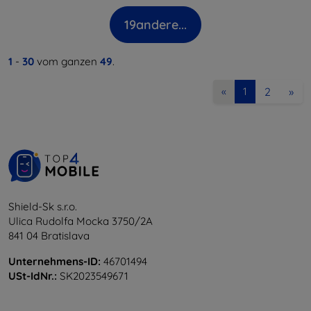
19
andere...
1
-
30
vom ganzen
49
.
2
»
«
1
Shield-Sk s.r.o.
Ulica Rudolfa Mocka 3750/2A
841 04 Bratislava
Unternehmens-ID:
46701494
USt-IdNr.:
SK2023549671