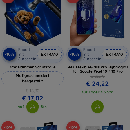
Rabatt
Rabatt
-10%
-10%
mit
EXTRA10
mit
EXTRA10
Gutschein
Gutschein
3mk Hammer Schutzfolie
3MK FlexibleGlass Pro Hybridglas
für Google Pixel 10 / 10 Pro
Maßgeschneidert
€ 26,90
hergestellt
€ 24,22
€ 18,90
Auf Lager > 5 Stk.
€ 17,02
Auf Lager 4 Stk.
-10%
-10%