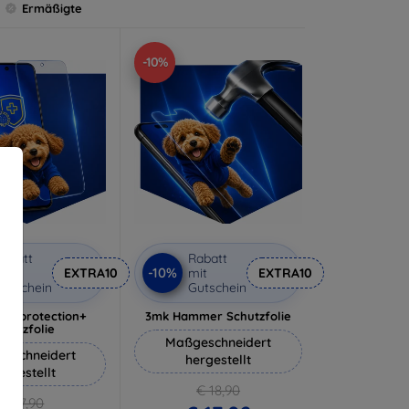
Ermäßigte
-10%
abatt
Rabatt
-10%
it
EXTRA10
mit
EXTRA10
utschein
Gutschein
lverprotection+
3mk Hammer Schutzfolie
chutzfolie
Maßgeschneidert
eschneidert
hergestellt
ergestellt
€ 18,90
€ 17,90