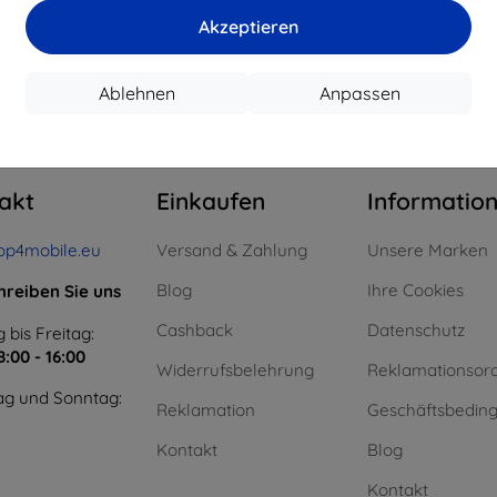
€ 14,32
€ 10,72
Akzeptieren
uf Lager > 5 Stk.
Auf Lager > 5 Stk.
Auf L
Ablehnen
Anpassen
m ganzen
4
.
akt
Einkaufen
Informatio
op4mobile.eu
Versand & Zahlung
Unsere Marken
Blog
Ihre Cookies
hreiben Sie uns
Cashback
Datenschutz
 bis Freitag:
8:00 - 16:00
Widerrufsbelehrung
Reklamationsor
g und Sonntag:
Reklamation
Geschäftsbedin
Kontakt
Blog
Kontakt