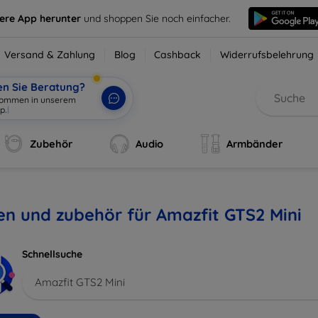
sere App herunter
und shoppen Sie noch einfacher.
Versand & Zahlung
Blog
Cashback
Widerrufsbelehrung
en Sie Beratung?
lkommen in unserem
p.
|
Zubehör
Audio
Armbänder
en und zubehör für Amazfit GTS2 Mini
Schnellsuche
Amazfit GTS2 Mini