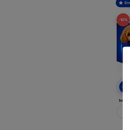
Em
-10%
-10
3mk A
M