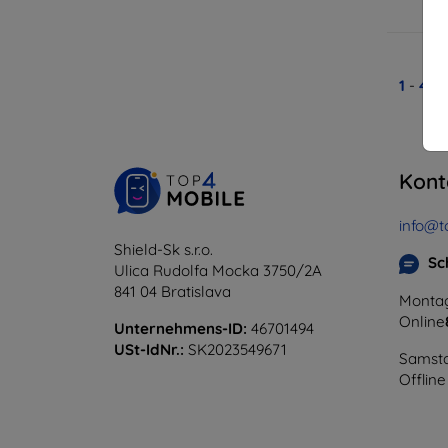
A
1
-
4
vo
Kont
info@t
Shield-Sk s.r.o.
Sc
Ulica Rudolfa Mocka 3750/2A
841 04 Bratislava
Montag
Online
Unternehmens-ID:
46701494
USt-IdNr.:
SK2023549671
Samsta
Offline