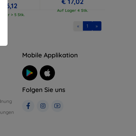
€ 17,02
€ 16,12
Auf Lager 4 Stk.
ager > 5 Stk.
«
1
»
n
Mobile Applikation
Folgen Sie uns
dnung
gungen