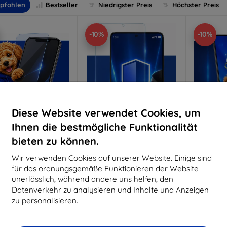
pfohlen
Bestseller
Niedrigster Preis
Höchster Preis
-10%
-10%
Diese Website verwendet Cookies, um
Ihnen die bestmögliche Funktionalität
bieten zu können.
Rabatt
Rabatt
R
%
-10%
-10%
mit
EXTRA10
mit
EXTRA10
m
Wir verwenden Cookies auf unserer Website. Einige sind
Gutschein
Gutschein
G
für das ordnungsgemäße Funktionieren der Website
nti-Shock Schutzglas
3mk Pure Matt Schutzglas
3mk Si
unerlässlich, während andere uns helfen, den
S
Datenverkehr zu analysieren und Inhalte und Anzeigen
aßgeschneidert
Maßgeschneidert
Maßg
hergestellt
hergestellt
zu personalisieren.
h
€ 15,90
€ 11,90