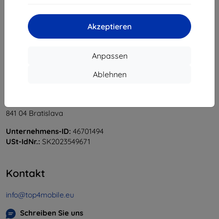
«
1
»
Akzeptieren
Anpassen
Ablehnen
Shield-Sk s.r.o.
Ulica Rudolfa Mocka 3750/2A
841 04 Bratislava
Unternehmens-ID:
46701494
USt-IdNr.:
SK2023549671
Kontakt
info@top4mobile.eu
Schreiben Sie uns