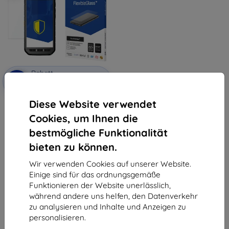
Rabatt
-10%
mit
EXTRA10
Gutschein
Diese Website verwendet
3MK FlexibleGlass hybrides
Panzerglas Schutz für CAT S41
Cookies, um Ihnen die
€ 9,90
€ 8,92
bestmögliche Funktionalität
bieten zu können.
Auf Lager > 5 Stk.
Wir verwenden Cookies auf unserer Website.
Einige sind für das ordnungsgemäße
Funktionieren der Website unerlässlich,
während andere uns helfen, den Datenverkehr
zu analysieren und Inhalte und Anzeigen zu
personalisieren.
1
-
5
vom ganzen
5
.