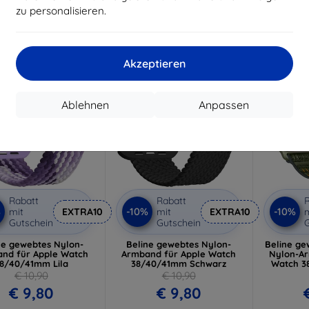
Auf Lager > 5 Stk.
Auf L
zu personalisieren.
Auf Lager 3 Stk.
-10%
-10%
Akzeptieren
Ablehnen
Anpassen
Rabatt
Rabatt
R
%
-10%
-10%
mit
EXTRA10
mit
EXTRA10
m
Gutschein
Gutschein
G
ne gewebtes Nylon-
Beline gewebtes Nylon-
Beline ge
nd für Apple Watch
Armband für Apple Watch
Nylon-Ar
8/40/41mm Lila
38/40/41mm Schwarz
Watch 3
€ 10,90
€ 10,90
€ 9,80
€ 9,80