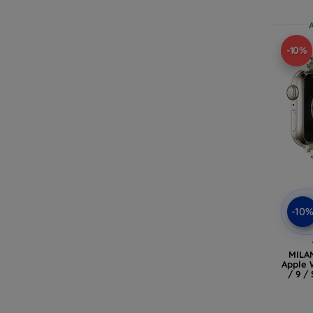
-10%
-10
MILA
Apple W
/ 9 /
Starl