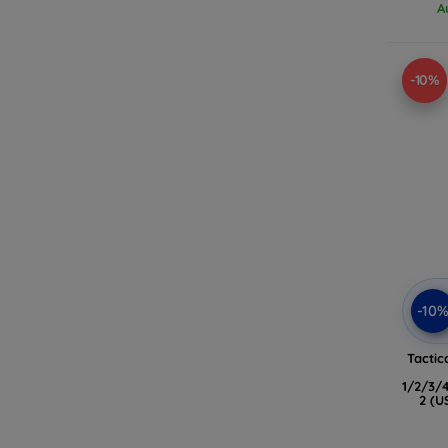
A
-10%
-10
Tactic
1/2/3/
2 (U