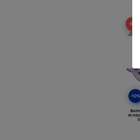
-10%
-10
Beli
Armba
3