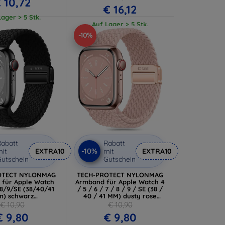
 10,72
€ 16,12
ager > 5 Stk.
Auf Lager > 5 Stk.
-10%
abatt
Rabatt
-10%
it
EXTRA10
mit
EXTRA10
utschein
Gutschein
OTECT NYLONMAG
TECH-PROTECT NYLONMAG
für Apple Watch
Armband für Apple Watch 4
8/9/SE (38/40/41
/ 5 / 6 / 7 / 8 / 9 / SE (38 /
) schwarz
40 / 41 MM) dusty rose
06302312870)
(5906302312856)
€ 10,90
€ 10,90
€ 9,80
€ 9,80