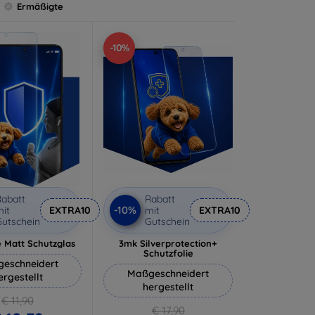
Ermäßigte
-10%
abatt
Rabatt
-10%
it
EXTRA10
mit
EXTRA10
utschein
Gutschein
 Matt Schutzglas
3mk Silverprotection+
Schutzfolie
eschneidert
Maßgeschneidert
ergestellt
hergestellt
€ 11,90
€ 17,90