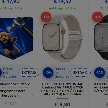
€ 17,90
€ 14,32
€
Auf Lager 3 Stk.
Auf Lager > 5 Stk.
Auf L
-10%
-10%
Rabatt
Rabatt
R
%
-10%
-10%
mit
EXTRA10
mit
EXTRA10
m
Gutschein
Gutschein
G
Hammer Schutzfolie
TECH-PROTECT NYLONMAG
TECH-PR
Armband für APPLE WATCH
Armband 
aßgeschneidert
4 / 5 / 6 / 7 / 8 / 9 / SE (38 /
4/5/6/7/
40 / 41 MM) Natur-Titan
mm
hergestellt
(5906302312849)
(59
€ 10,90
€ 9,80
€ 18,90