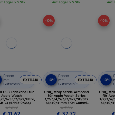
uf Lager > 5 Stk.
Auf Lager > 5 Stk.
Auf L
-10%
-10%
Rabatt
Rabatt
R
%
-10%
-10%
mit
EXTRA10
mit
EXTRA10
m
Gutschein
Gutschein
G
al USB Ladekabel für
UNIQ strap Stride Armband
UNIQ str
Apple Watch
für Apple Watch Series
für App
4/5/6/SE/7/8/9/Ultra/Ultra
1/2/3/4/5/6/7/8/9/SE/SE2
1/2/3/4/
SB-C) (57983107336)
38/40/41mm FKM Gummi
38/40/
rose/hellrosa (UNIQ-41MM-
mint/i
€ 12,90
€ 41,90
STRIPPNK)
S
€ 11,62
€ 37,72
€