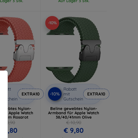
Lager 3 Stk.
Auf Lager 3 Stk.
-10%
abatt
Rabatt
-10%
it
EXTRA10
mit
EXTRA10
utschein
Gutschein
gewebtes Nylon-
Beline gewebtes Nylon-
für Apple Watch
Armband für Apple Watch
/41mm Rosarot
38/40/41mm Olive
€ 10,90
€ 10,90
€ 9,80
€ 9,80