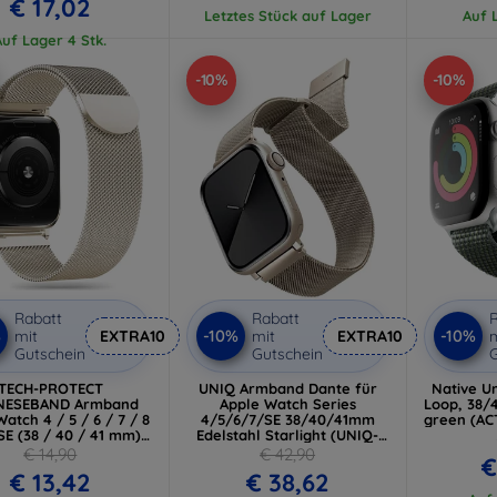
€ 17,02
Letztes Stück auf Lager
Auf L
Auf Lager 4 Stk.
-10%
-10%
Rabatt
Rabatt
R
%
-10%
-10%
mit
EXTRA10
mit
EXTRA10
m
Gutschein
Gutschein
G
TECH-PROTECT
UNIQ Armband Dante für
Native U
NESEBAND Armband
Apple Watch Series
Loop, 38/
atch 4 / 5 / 6 / 7 / 8
4/5/6/7/SE 38/40/41mm
green (A
 SE (38 / 40 / 41 mm)
Edelstahl Starlight (UNIQ-
ight (9319456607260)
41MM-DANSLGT)
€ 14,90
€ 42,90
€
€ 13,42
€ 38,62