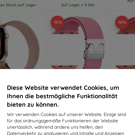
Auf 
tes Stück auf Lager
Auf Lager > 5 Stk.
-10%
-10%
Diese Website verwendet Cookies, um
Rabatt
Rabatt
R
%
-10%
-10%
mit
EXTRA10
mit
EXTRA10
m
Ihnen die bestmögliche Funktionalität
Gutschein
Gutschein
G
bieten zu können.
e Union Active Watch
Beline gewebtes Nylon-
Beline 
p, 38/40/41/42mm,
Armband für Apple Watch
Armband 
Wir verwenden Cookies auf unserer Website. Einige sind
tone (ACTLOOP-AW-S-
38/40/41mm Pink
38/40
SAN)
€ 10,90
für das ordnungsgemäße Funktionieren der Website
€ 39,90
€ 9,80
unerlässlich, während andere uns helfen, den
€ 35,92
Datenverkehr zu analysieren und Inhalte und Anzeigen