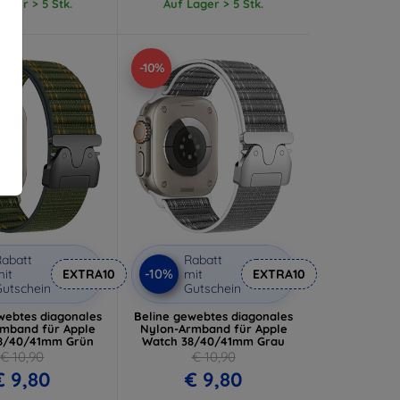
ager > 5 Stk.
Auf Lager > 5 Stk.
-10%
abatt
Rabatt
-10%
it
EXTRA10
mit
EXTRA10
utschein
Gutschein
webtes diagonales
Beline gewebtes diagonales
mband für Apple
Nylon-Armband für Apple
8/40/41mm Grün
Watch 38/40/41mm Grau
€ 10,90
€ 10,90
€ 9,80
€ 9,80