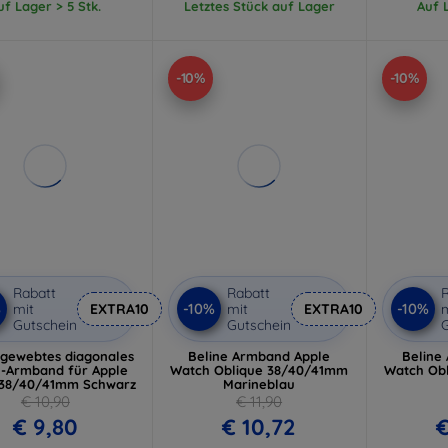
uf Lager > 5 Stk.
Letztes Stück auf Lager
Auf L
-10%
-10%
Rabatt
Rabatt
R
%
-10%
-10%
mit
EXTRA10
mit
EXTRA10
m
Gutschein
Gutschein
G
 gewebtes diagonales
Beline Armband Apple
Beline
-Armband für Apple
Watch Oblique 38/40/41mm
Watch Ob
38/40/41mm Schwarz
Marineblau
€ 10,90
€ 11,90
€ 9,80
€ 10,72
€