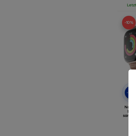
Letz
-10%
-10
Nativ
Loo
sands