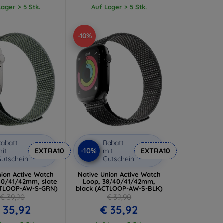
ager > 5 Stk.
Auf Lager > 5 Stk.
-10%
abatt
Rabatt
-10%
it
EXTRA10
mit
EXTRA10
utschein
Gutschein
nion Active Watch
Native Union Active Watch
40/41/42mm, slate
Loop, 38/40/41/42mm,
CTLOOP-AW-S-GRN)
black (ACTLOOP-AW-S-BLK)
€ 39,90
€ 39,90
 35,92
€ 35,92