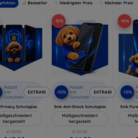
pfohlen
Bestseller
Niedrigster Preis
Höchster Preis
-10%
-10%
Rabatt
Rabatt
R
%
-10%
-10%
mit
EXTRA10
mit
EXTRA10
m
Gutschein
Gutschein
G
Privacy Schutzglas
3mk Anti-Shock Schutzglas
3mk Pure
aßgeschneidert
Maßgeschneidert
Maßg
hergestellt
hergestellt
h
€ 19,90
€ 15,90