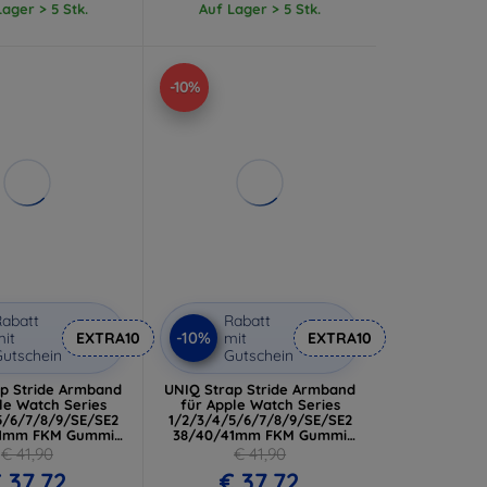
ager > 5 Stk.
Auf Lager > 5 Stk.
-10%
abatt
Rabatt
-10%
it
EXTRA10
mit
EXTRA10
utschein
Gutschein
ap Stride Armband
UNIQ Strap Stride Armband
le Watch Series
für Apple Watch Series
5/6/7/8/9/SE/SE2
1/2/3/4/5/6/7/8/9/SE/SE2
41mm FKM Gummi
38/40/41mm FKM Gummi
ce (UNIQ-41MM-
khaki/blassgrün (UNIQ-
€ 41,90
€ 41,90
TRIIGRN)
41MM-STRIPKHA)
 37,72
€ 37,72