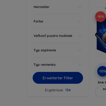
Hersteller
-10%
Farbe
Veľkosť puzdra hodiniek
Typ zapínania
Typ remienka
-10
Erweiterter Filter
3mk 
M
Ergebnisse
134