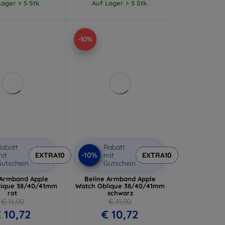
ager > 5 Stk.
Auf Lager > 5 Stk.
-10%
abatt
Rabatt
-10%
it
EXTRA10
mit
EXTRA10
utschein
Gutschein
 Armband Apple
Beline Armband Apple
lique 38/40/41mm
Watch Oblique 38/40/41mm
rot
schwarz
€ 11,90
€ 11,90
 10,72
€ 10,72