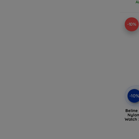
A
-10%
-10
Beline
Nylon
Watch 