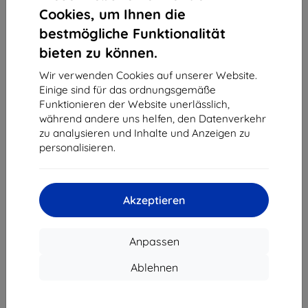
1
-
4
vom ganzen
4
.
Cookies, um Ihnen die
bestmögliche Funktionalität
«
1
»
bieten zu können.
Wir verwenden Cookies auf unserer Website.
Einige sind für das ordnungsgemäße
Funktionieren der Website unerlässlich,
während andere uns helfen, den Datenverkehr
zu analysieren und Inhalte und Anzeigen zu
personalisieren.
Shield-Sk s.r.o.
Ulica Rudolfa Mocka 3750/2A
841 04 Bratislava
Akzeptieren
Unternehmens-ID:
46701494
USt-IdNr.:
SK2023549671
Anpassen
Kontakt
Ablehnen
info@top4mobile.eu