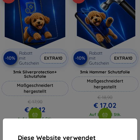
Rabatt
Rabatt
-10%
-10%
mit
EXTRA10
mit
EXTRA10
Gutschein
Gutschein
3mk Silverprotection+
3mk Hammer Schutzfolie
Schutzfolie
Maßgeschneidert
Maßgeschneidert
hergestellt
hergestellt
€ 18,90
€ 17,90
€ 17,02
€ 16,12
Auf Lager 3 Stk.
Auf Lager > 5 Stk.
Diese Website verwendet