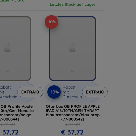
Letztes Stück auf Lager
-10%
abatt
Rabatt
-10%
it
EXTRA10
mit
EXTRA10
utschein
Gutschein
 OB Profile Apple
Otterbox OB PROFILE APPLE
/10th/Gen Manusia
IPAD A16/10TH/GEN THRAPT
ransparent/beige
blau transparent/blau prop
77-000544)
(77-000542)
€ 41,90
€ 41,90
 37,72
€ 37,72