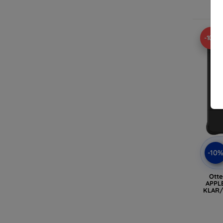
A
-10%
-10
Ott
APPLE
KLAR/