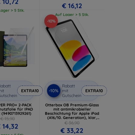
 10,72
€ 16,12
ager > 5 Stk.
Auf Lager > 5 Stk.
-10%
abatt
Rabatt
-10%
it
EXTRA10
mit
EXTRA10
utschein
Gutschein
PER PRO+ 2-PACK
Otterbox OB Premium-Glass
utzfolie für IPAD
mit antimikrobieller
2 (9490713929261)
Beschichtung für Apple iPad
(A16/10. Generation), klar,
€ 15,90
PP (77-93951)
€ 36,90
 14,32
€ 33,22
ager > 5 Stk.