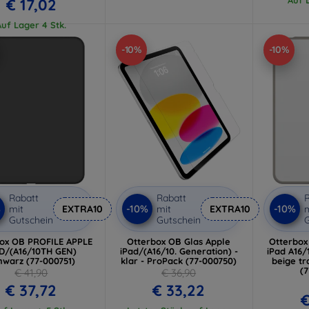
€ 17,02
Auf Lager 4 Stk.
-10%
-10%
Rabatt
Rabatt
R
%
-10%
-10%
mit
EXTRA10
mit
EXTRA10
m
Gutschein
Gutschein
G
ox OB PROFILE APPLE
Otterbox OB Glas Apple
Otterbox
AD/(A16/10TH GEN)
iPad/(A16/10. Generation) -
iPad A16
hwarz (77-000751)
klar - ProPack (77-000750)
beige t
(
€ 41,90
€ 36,90
€ 37,72
€ 33,22
€