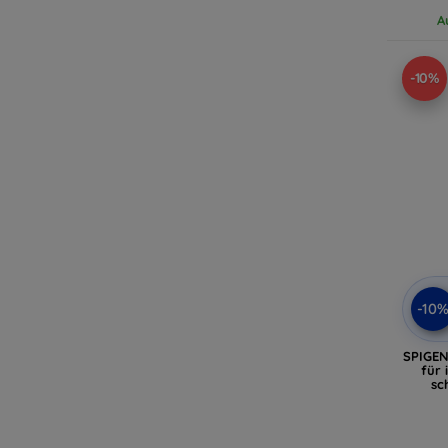
A
-10%
-10
SPIGEN
für 
sc