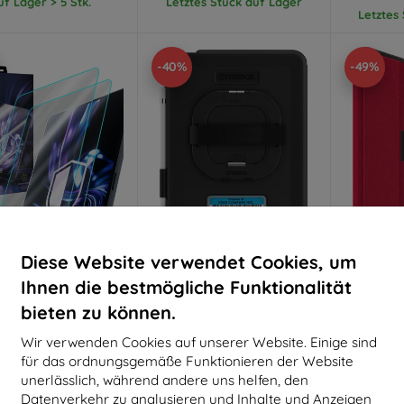
uf Lager > 5 Stk.
Letztes Stück auf Lager
Letztes
-40%
-49%
Diese Website verwendet Cookies, um
Rabatt
Rabatt
R
%
-10%
-10%
mit
EXTRA10
mit
EXTRA10
m
Ihnen die bestmögliche Funktionalität
Gutschein
Gutschein
G
bieten zu können.
Hardy Fusion Hybrid
Otterbox OB DEFENDER
OtterBo
rglas für Apple iPad
KICKSTAND W//HANDSTRAP
iPad 10.
Wir verwenden Cookies auf unserer Website. Einige sind
 10 gen (A14) / 11" 11
APPLE IPAD A16/10.
Sky Rot - 
gen (A16)
Generation (77-95020)
für das ordnungsgemäße Funktionieren der Website
€ 24,90
€ 79,90
€
unerlässlich, während andere uns helfen, den
€ 22,42
€ 47,60
Datenverkehr zu analysieren und Inhalte und Anzeigen