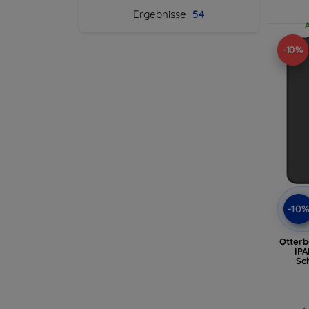
Ergebnisse
54
-10%
-10
Otterb
IP
Sc