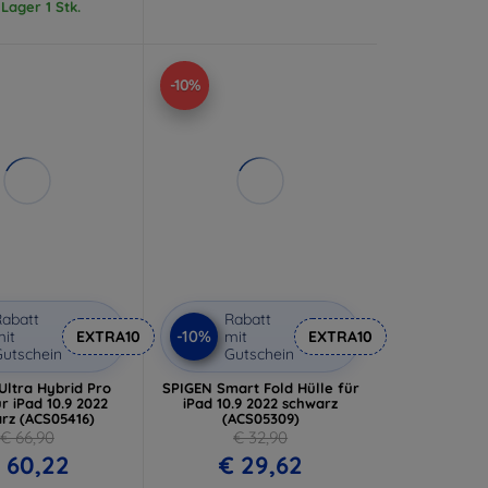
 Lager 1 Stk.
-10%
abatt
Rabatt
-10%
it
EXTRA10
mit
EXTRA10
utschein
Gutschein
Ultra Hybrid Pro
SPIGEN Smart Fold Hülle für
ür iPad 10.9 2022
iPad 10.9 2022 schwarz
rz (ACS05416)
(ACS05309)
€ 66,90
€ 32,90
 60,22
€ 29,62