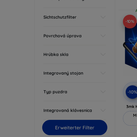
Sichtschutzfilter
-10%
Povrchová úprava
Hrúbka skla
Integrovaný stojan
Typ puzdra
-10
3mk 
Integrovaná klávesnica
M
Erweiterter Filter