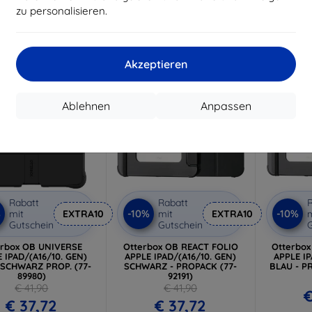
Letztes
zu personalisieren.
uf Lager > 5 Stk.
Letztes Stück auf Lager
-10%
-10%
Akzeptieren
Ablehnen
Anpassen
Rabatt
Rabatt
R
%
-10%
-10%
mit
EXTRA10
mit
EXTRA10
m
Gutschein
Gutschein
G
erbox OB UNIVERSE
Otterbox OB REACT FOLIO
Otterbox
 IPAD/(A16/10. GEN)
APPLE IPAD/(A16/10. GEN)
APPLE IP
SCHWARZ PROP. (77-
SCHWARZ - PROPACK (77-
BLAU - P
89980)
92191)
€ 41,90
€ 41,90
€
€ 37,72
€ 37,72