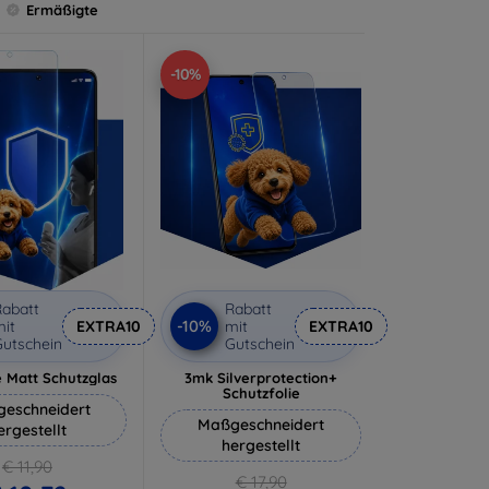
Ermäßigte
-10%
abatt
Rabatt
-10%
it
EXTRA10
mit
EXTRA10
utschein
Gutschein
 Matt Schutzglas
3mk Silverprotection+
Schutzfolie
eschneidert
Maßgeschneidert
ergestellt
hergestellt
€ 11,90
€ 17,90