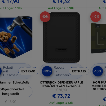
€ 17,90
€ 14,32
€
Auf Lager 3 Stk.
Auf Lager > 5 Stk.
Auf L
-10%
-10%
Rabatt
Rabatt
R
%
-10%
-10%
mit
EXTRA10
mit
EXTRA10
m
Gutschein
Gutschein
G
Hammer Schutzfolie
OTTERBOX DEFENDER APPLE
HOFI PA
IPAD/10TH GEN SCHWARZ
matte Sch
aßgeschneidert
10.9 202
€ 81,90
hergestellt
€ 73,72
€
€ 18,90
Auf Lager 3 Stk.
Auf L