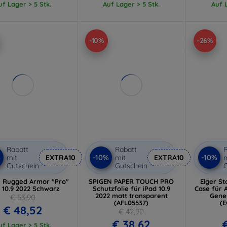
uf Lager > 5 Stk.
Auf Lager > 5 Stk.
Auf L
-10%
-26%
Rabatt
Rabatt
R
%
-10%
-10%
mit
EXTRA10
mit
EXTRA10
m
Gutschein
Gutschein
G
 Rugged Armor "Pro"
SPIGEN PAPER TOUCH PRO
Eiger S
 10.9 2022 Schwarz
Schutzfolie für iPad 10.9
Case für A
2022 matt transparent
Gener
€ 53,90
(AFL05537)
(
€ 48,52
€ 42,90
€ 38,62
uf Lager > 5 Stk.