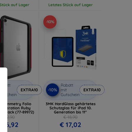
 Stück auf Lager
Letztes Stück auf Lager
-10%
abatt
Rabatt
-10%
it
EXTRA10
mit
EXTRA10
utschein
Gutschein
x Symmetry Folio
3MK HardGlass gehärtetes
 Generation Ruby
Schutzglas für iPad 10.
ProPack (77-89972)
Generation bis 11"
€ 52,90
€ 18,90
 26,92
€ 17,02