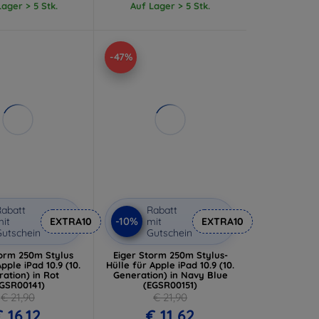
ager > 5 Stk.
Auf Lager > 5 Stk.
-47%
abatt
Rabatt
-10%
it
EXTRA10
mit
EXTRA10
utschein
Gutschein
torm 250m Stylus
Eiger Storm 250m Stylus-
pple iPad 10.9 (10.
Hülle für Apple iPad 10.9 (10.
ation) in Rot
Generation) in Navy Blue
EGSR00141)
(EGSR00151)
€ 21,90
€ 21,90
€ 16,12
€ 11,62