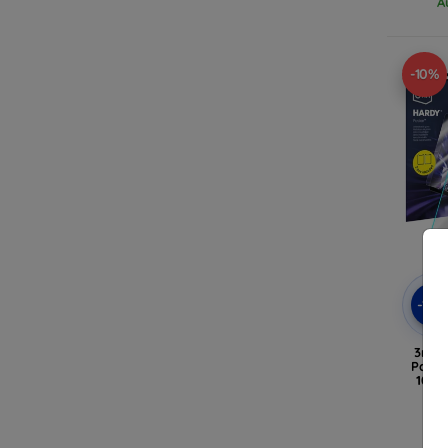
A
-10%
-10
3mk 
Panze
10,9"