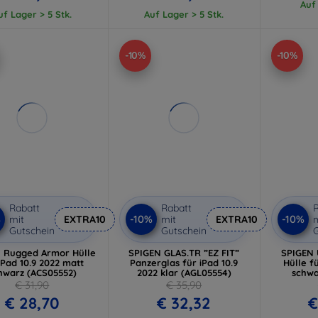
Auf
uf Lager > 5 Stk.
Auf Lager > 5 Stk.
-10%
-10%
Rabatt
Rabatt
R
%
-10%
-10%
mit
EXTRA10
mit
EXTRA10
m
Gutschein
Gutschein
G
 Rugged Armor Hülle
SPIGEN GLAS.TR ”EZ FIT”
SPIGEN 
iPad 10.9 2022 matt
Panzerglas für iPad 10.9
Hülle f
hwarz (ACS05552)
2022 klar (AGL05554)
schwa
€ 31,90
€ 35,90
€ 28,70
€ 32,32
€