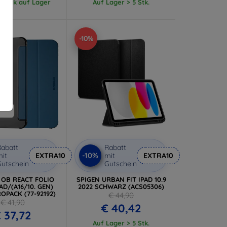
 Stück auf Lager
Auf Lager > 5 Stk.
-10%
abatt
Rabatt
-10%
it
EXTRA10
mit
EXTRA10
utschein
Gutschein
 OB REACT FOLIO
SPIGEN URBAN FIT IPAD 10.9
AD/(A16/10. GEN)
2022 SCHWARZ (ACS05306)
ROPACK (77-92192)
€ 44,90
€ 41,90
€ 40,42
 37,72
Auf Lager > 5 Stk.