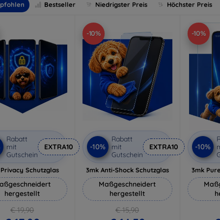
pfohlen
Bestseller
Niedrigster Preis
Höchster Preis
-10%
-10%
Rabatt
Rabatt
R
%
-10%
-10%
mit
EXTRA10
mit
EXTRA10
m
Gutschein
Gutschein
G
Privacy Schutzglas
3mk Anti-Shock Schutzglas
3mk Pure
aßgeschneidert
Maßgeschneidert
Maßg
hergestellt
hergestellt
h
€ 19,90
€ 15,90