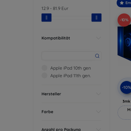
Em
12.9
-
81.9
Eur
-10%
Kompatibilität
Apple iPad 10th gen
Apple iPad 11th gen.
-10
Hersteller
3mk 
M
Farbe
Anzahl pro Packung