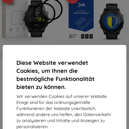
Rabatt
Rabatt
-10%
-10%
mit
EXTRA10
mit
EXTRA10
Gutschein
Gutschein
Diese Website verwendet
Tech-Protect Glass Flex+ 2er-
3MK FlexibleGlass hybrides
Cookies, um Ihnen die
Pack gehärtete Schutzgläser für
Schutzglas Garmin Forerunner
Garmin Forerunner 255/255
255 Watch
bestmögliche Funktionalität
Music schwarz
€ 9,90
€ 8,90
€ 8,92
bieten zu können.
€ 8,02
Auf Lager > 5 Stk.
Wir verwenden Cookies auf unserer Website.
Auf Lager > 5 Stk.
Einige sind für das ordnungsgemäße
Funktionieren der Website unerlässlich,
während andere uns helfen, den Datenverkehr
zu analysieren und Inhalte und Anzeigen zu
personalisieren.