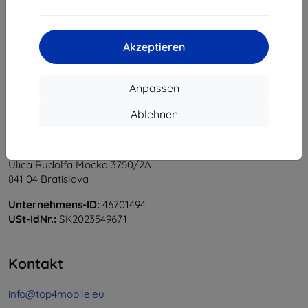
1
-
6
vom ganzen
6
.
«
1
»
Akzeptieren
Anpassen
Ablehnen
Shield-Sk s.r.o.
Ulica Rudolfa Mocka 3750/2A
841 04 Bratislava
Unternehmens-ID:
46701494
USt-IdNr.:
SK2023549671
Kontakt
info@top4mobile.eu