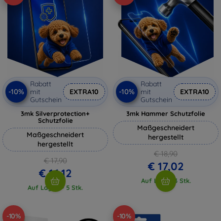
Rabatt
Rabatt
-10%
-10%
mit
EXTRA10
mit
EXTRA10
Gutschein
Gutschein
3mk Silverprotection+
3mk Hammer Schutzfolie
Schutzfolie
Maßgeschneidert
Maßgeschneidert
hergestellt
hergestellt
€ 18,90
€ 17,90
€ 17,02
€ 16,12
Auf Lager 3 Stk.
Auf Lager > 5 Stk.
-10%
-10%