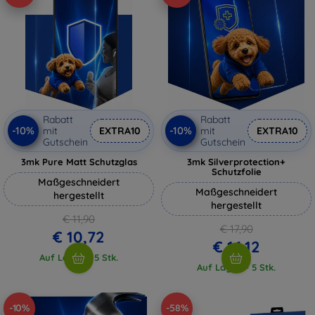
Rabatt
Rabatt
-10%
-10%
mit
EXTRA10
mit
EXTRA10
Gutschein
Gutschein
3mk Pure Matt Schutzglas
3mk Silverprotection+
Schutzfolie
Maßgeschneidert
Maßgeschneidert
hergestellt
hergestellt
€ 11,90
€ 17,90
€ 10,72
€ 16,12
Auf Lager > 5 Stk.
Auf Lager > 5 Stk.
-10%
-58%