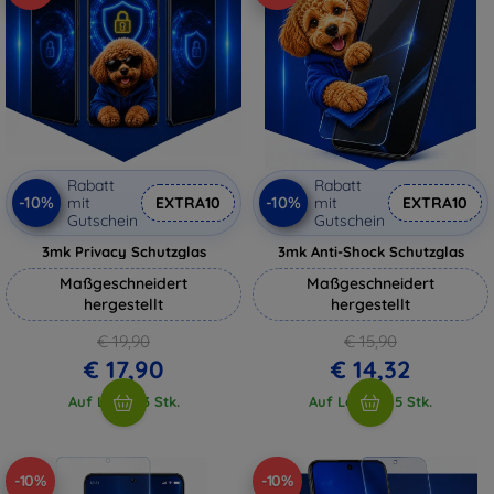
Rabatt
Rabatt
-10%
-10%
mit
EXTRA10
mit
EXTRA10
Gutschein
Gutschein
3mk Privacy Schutzglas
3mk Anti-Shock Schutzglas
Maßgeschneidert
Maßgeschneidert
hergestellt
hergestellt
€ 19,90
€ 15,90
€ 17,90
€ 14,32
Auf Lager 3 Stk.
Auf Lager > 5 Stk.
-10%
-10%