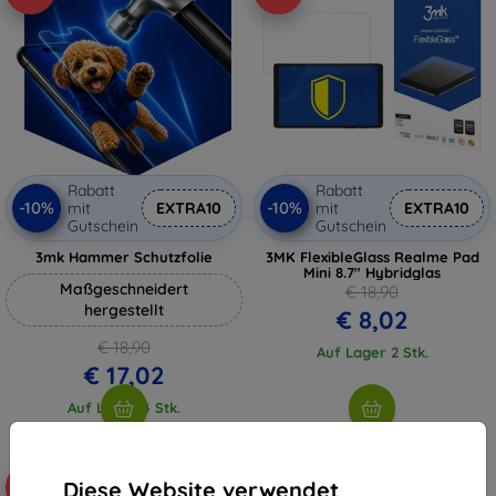
Rabatt
Rabatt
-10%
-10%
mit
EXTRA10
mit
EXTRA10
Gutschein
Gutschein
3mk Hammer Schutzfolie
3MK FlexibleGlass Realme Pad
Mini 8.7" Hybridglas
Maßgeschneidert
€ 18,90
hergestellt
€ 8,02
€ 18,90
Auf Lager 2 Stk.
€ 17,02
Auf Lager 4 Stk.
Diese Website verwendet
-61%