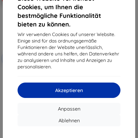
Cookies, um Ihnen die
bestmögliche Funktionalität
bieten zu können.
Wir verwenden Cookies auf unserer Website.
Einige sind für das ordnungsgemäße
Funktionieren der Website unerlässlich,
Rabatt
während andere uns helfen, den Datenverkehr
-10%
mit
EXTRA10
zu analysieren und Inhalte und Anzeigen zu
Gutschein
personalisieren.
3MK PaperFeeling Realme Pad
Mini 8.7" 2 Stk. Folie
€ 29,90
€ 11,62
Akzeptieren
Letztes Stück auf Lager
Anpassen
Ablehnen