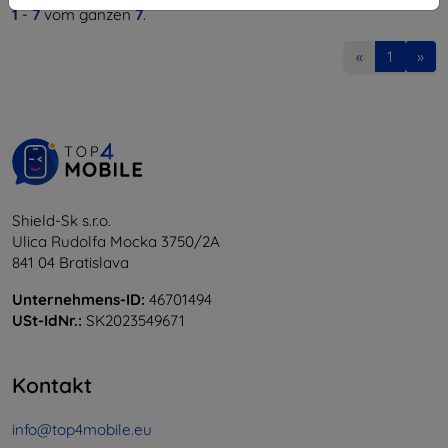
1
-
7
vom ganzen
7
.
«
1
»
Shield-Sk s.r.o.
Ulica Rudolfa Mocka 3750/2A
841 04 Bratislava
Unternehmens-ID:
46701494
USt-IdNr.:
SK2023549671
Kontakt
info@top4mobile.eu