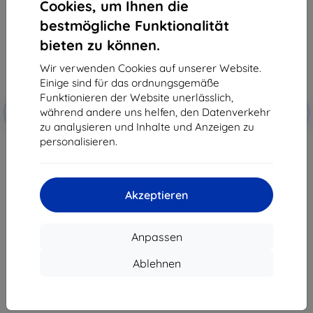
Cookies, um Ihnen die
bestmögliche Funktionalität
bieten zu können.
Wir verwenden Cookies auf unserer Website.
Einige sind für das ordnungsgemäße
Funktionieren der Website unerlässlich,
Rabatt
Rabatt
während andere uns helfen, den Datenverkehr
-10%
-10%
mit
EXTRA10
mit
EXTRA10
Gutschein
Gutschein
zu analysieren und Inhalte und Anzeigen zu
personalisieren.
3MK StratCore700
3MK Objektivschutz für CAT S62
mehrschichtiger Schutzfilm für
Pro
CAT S62 Pro
€ 8,90
€ 21,90
€ 8,02
€ 19,72
Akzeptieren
Auf Lager > 5 Stk.
Auf Lager 2 Stk.
Anpassen
Ablehnen
1
-
8
vom ganzen
8
.