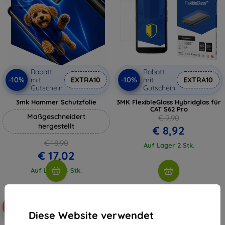
Rabatt
Rabatt
-10%
-10%
mit
EXTRA10
mit
EXTRA10
Gutschein
Gutschein
3mk Hammer Schutzfolie
3MK FlexibleGlass Hybridglas für
CAT S62 Pro
Maßgeschneidert
€ 9,90
hergestellt
€ 8,92
€ 18,90
Auf Lager 2 Stk.
€ 17,02
Auf Lager 4 Stk.
-10%
-10%
Diese Website verwendet