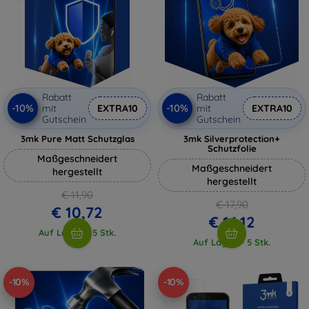
Rabatt
Rabatt
-10%
-10%
mit
EXTRA10
mit
EXTRA10
Gutschein
Gutschein
3mk Pure Matt Schutzglas
3mk Silverprotection+
Schutzfolie
Maßgeschneidert
Maßgeschneidert
hergestellt
hergestellt
€ 11,90
€ 17,90
€ 10,72
€ 16,12
Auf Lager > 5 Stk.
Auf Lager > 5 Stk.
-10%
-10%