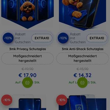
Rabatt
Rabatt
-10%
-10%
mit
EXTRA10
mit
EXTRA10
Gutschein
Gutschein
3mk Privacy Schutzglas
3mk Anti-Shock Schutzglas
Maßgeschneidert
Maßgeschneidert
hergestellt
hergestellt
€ 19,90
€ 15,90
€ 17,90
€ 14,32
Auf Lager 3 Stk.
Auf Lager > 5 Stk.
-10%
-10%