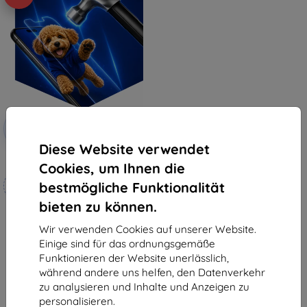
Rabatt
-10%
mit
EXTRA10
Gutschein
Diese Website verwendet
3mk Hammer Schutzfolie
Cookies, um Ihnen die
Maßgeschneidert
bestmögliche Funktionalität
hergestellt
bieten zu können.
€ 18,90
€ 17,02
Wir verwenden Cookies auf unserer Website.
Einige sind für das ordnungsgemäße
Auf Lager 4 Stk.
Funktionieren der Website unerlässlich,
während andere uns helfen, den Datenverkehr
zu analysieren und Inhalte und Anzeigen zu
personalisieren.