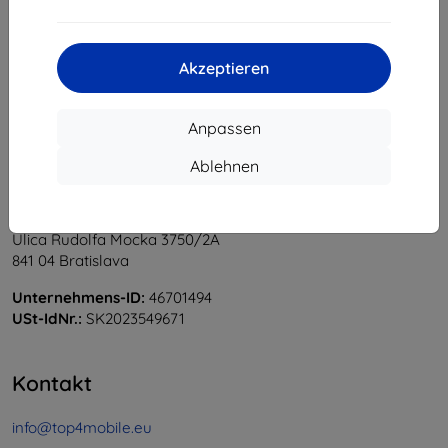
1
-
5
vom ganzen
5
.
«
1
»
Akzeptieren
Anpassen
Ablehnen
Shield-Sk s.r.o.
Ulica Rudolfa Mocka 3750/2A
841 04 Bratislava
Unternehmens-ID:
46701494
USt-IdNr.:
SK2023549671
Kontakt
info@top4mobile.eu