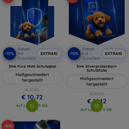
Rabatt
Rabatt
-10%
-10%
mit
EXTRA10
mit
EXTRA10
Gutschein
Gutschein
3mk Pure Matt Schutzglas
3mk Silverprotection+
Schutzfolie
Maßgeschneidert
Maßgeschneidert
hergestellt
hergestellt
€ 11,90
€ 17,90
€ 10,72
€ 16,12
Auf Lager > 5 Stk.
Auf Lager > 5 Stk.
-10%