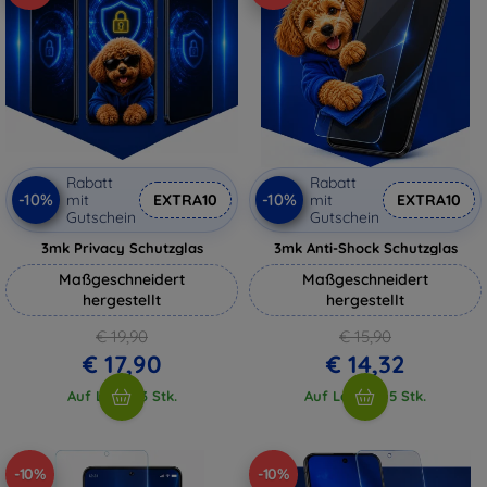
Rabatt
Rabatt
-10%
-10%
mit
EXTRA10
mit
EXTRA10
Gutschein
Gutschein
3mk Privacy Schutzglas
3mk Anti-Shock Schutzglas
Maßgeschneidert
Maßgeschneidert
hergestellt
hergestellt
€ 19,90
€ 15,90
€ 17,90
€ 14,32
Auf Lager 3 Stk.
Auf Lager > 5 Stk.
-10%
-10%