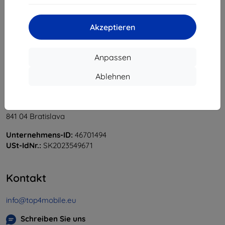
«
1
»
Akzeptieren
Anpassen
Ablehnen
Shield-Sk s.r.o.
Ulica Rudolfa Mocka 3750/2A
841 04 Bratislava
Unternehmens-ID:
46701494
USt-IdNr.:
SK2023549671
Kontakt
info@top4mobile.eu
Schreiben Sie uns