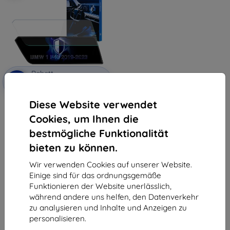
Rabatt
-10%
mit
EXTRA10
Gutschein
Diese Website verwendet
3mk TechWrap Matte
Mittelanzeige Schutzfolie für
Cookies, um Ihnen die
BMW 1 F40 2019-23
€ 35,90
bestmögliche Funktionalität
€ 32,32
bieten zu können.
Auf Lager 3 Stk.
Wir verwenden Cookies auf unserer Website.
Einige sind für das ordnungsgemäße
Funktionieren der Website unerlässlich,
während andere uns helfen, den Datenverkehr
zu analysieren und Inhalte und Anzeigen zu
personalisieren.
1
-
5
vom ganzen
5
.