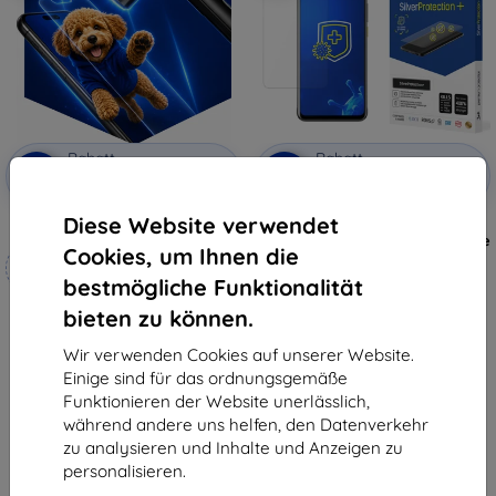
Rabatt
Rabatt
-10%
-10%
mit
EXTRA10
mit
EXTRA10
Gutschein
Gutschein
Diese Website verwendet
3mk Hammer Schutzfolie
3MK Silver Protect+ HTC U20 5G
nass angebrachte antimikrobielle
Cookies, um Ihnen die
Maßgeschneidert
Folie
€ 7,90
hergestellt
bestmögliche Funktionalität
€ 6,22
bieten zu können.
€ 18,90
Letztes Stück auf Lager
€ 17,02
Wir verwenden Cookies auf unserer Website.
Auf Lager 4 Stk.
Einige sind für das ordnungsgemäße
Funktionieren der Website unerlässlich,
während andere uns helfen, den Datenverkehr
zu analysieren und Inhalte und Anzeigen zu
personalisieren.
1
-
6
vom ganzen
6
.