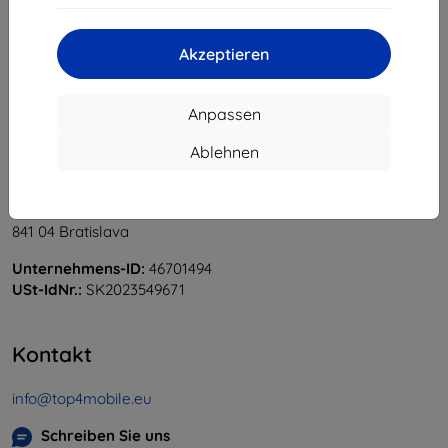
«
1
»
Akzeptieren
Anpassen
Ablehnen
Shield-Sk s.r.o.
Ulica Rudolfa Mocka 3750/2A
841 04 Bratislava
Unternehmens-ID:
46701494
USt-IdNr.:
SK2023549671
Kontakt
info@top4mobile.eu
Schreiben Sie uns