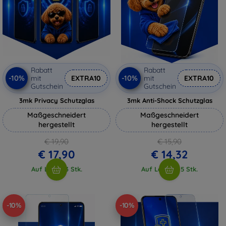
Rabatt
Rabatt
-10%
-10%
mit
EXTRA10
mit
EXTRA10
Gutschein
Gutschein
3mk Privacy Schutzglas
3mk Anti-Shock Schutzglas
Maßgeschneidert
Maßgeschneidert
hergestellt
hergestellt
€ 19,90
€ 15,90
€ 17,90
€ 14,32
Auf Lager 3 Stk.
Auf Lager > 5 Stk.
-10%
-10%