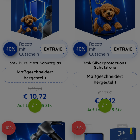
Rabatt
Rabatt
-10%
-10%
mit
EXTRA10
mit
EXTRA10
Gutschein
Gutschein
3mk Pure Matt Schutzglas
3mk Silverprotection+
Schutzfolie
Maßgeschneidert
Maßgeschneidert
hergestellt
hergestellt
€ 11,90
€ 17,90
€ 10,72
€ 16,12
Auf Lager > 5 Stk.
Auf Lager > 5 Stk.
-10%
-21%